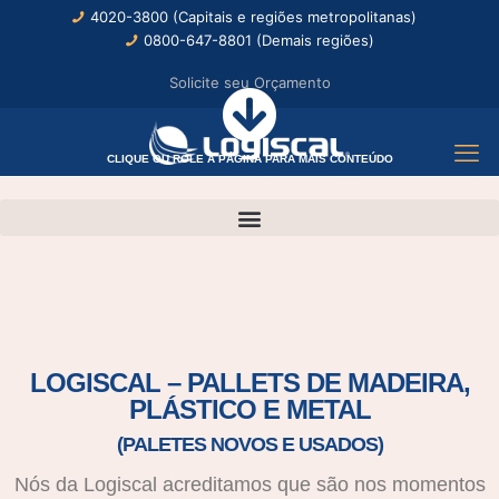
4020-3800 (Capitais e regiões metropolitanas)
0800-647-8801 (Demais regiões)
Solicite seu Orçamento
CLIQUE OU ROLE A PÁGINA PARA MAIS CONTEÚDO
LOGISCAL – PALLETS DE MADEIRA,
PLÁSTICO E METAL
(PALETES NOVOS E USADOS)
Nós da Logiscal acreditamos que são nos momentos