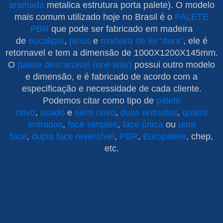
aramada
metalica estrutura porta palete). O modelo
mais comum utilizado hoje no Brasil é o
PALETE
PBR
que pode ser fabricado em madeira
de
eucalipto
,
pinus
e
madeira de lei “dura”
, ele é
retornavel e tem a dimensão de 1000X1200X145mm.
O
palete descartavel (one way)
possui outro modelo
e dimensão, e é fabricado de acordo com a
especificação e necessidade de cada cliente.
Podemos citar como tipo de
palete
novo
,
usado
e
semi novo
,
duas entradas
,
quatro
entradas
,
face simples
,
face única
ou
uma
face
,
dupla face reversível
,
PBR
,
Europalete
, chep,
etc.