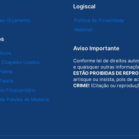
Logiscal
 seu Orçamento
Política de Privacidade
Webmail
os
Aviso Importante
Novos
Conforme lei de direitos auto
e Chapatex Usados
e quaisquer outras informaçõe
Palete
ESTÃO PROIBIDAS DE REPR
arrisque ou insista, pois de 
Palete
CRIME!
(Citação ou reproduç
o Fitossanitário
de Paletes de Madeira