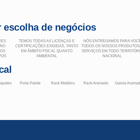
 escolha de negócios
RES
TEMOS TODAS AS LICENÇAS E
NÓS ENTREGAMOS PARA VOC
 NO
CERTIFICAÇÕES EXIGIDAS, TANTO
TODOS OS NOSSOS PRODUTOS
ÇOS
EM ÂMBITO FISCAL QUANTO
SERVIÇOS EM TODO TERRITÓR
VOS
AMBIENTAL
NACIONAL
cal
hapatex
Porta Palete
Rack Metálico
Rack Aramado
Gaiola Arama