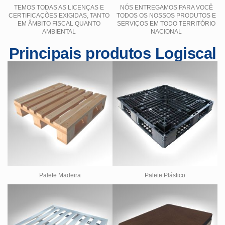
TEMOS TODAS AS LICENÇAS E
NÓS ENTREGAMOS PARA VOCÊ
CERTIFICAÇÕES EXIGIDAS, TANTO
TODOS OS NOSSOS PRODUTOS E
EM ÂMBITO FISCAL QUANTO
SERVIÇOS EM TODO TERRITÓRIO
AMBIENTAL
NACIONAL
Principais produtos Logiscal
Palete Madeira
Palete Plástico