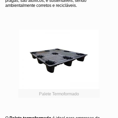
pragas; são atóxicos; e sustentáveis, sendo
ambientalmente corretos e recicláveis.
Palete Termoformado