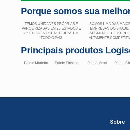
Porque somos sua melhor
TEMOS UNIDADES PRÓPRIAS E
SOMOS UMA DAS MAIO
PARCEIRIZADAS EM 25 ESTADOS E
EMPRESAS DO BRASIL
85 CIDADES ESTRATÉGICAS EM
SEGMENTO, COM PRE
TODO O PAÍS
ALTAMENTE COMPETITI
Principais produtos Logis
Palete Madeira
Palete Plástico
Palete Metal
Palete C
Sobre