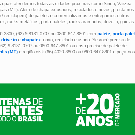
os quais atendemos todas as cidades próximas como Sinop, Várzea
ças (MT). Além de chapatex usados, reciclados e novos, prestamos
ro / reciclagem) de paletes e comercializamos e entregamos outros
racks metálicos, porta-paletes, racks aramados, drive in, gaiolas
0-3800, (62) 9 8131-0707 ou 0800-647-8801 com
palete
,
porta pale
,
drive in
e
chapatex
novo, reciclado e usado. Se você precisa de
 (62) 9 8131-0707 ou 0800-647-8801 ou caso precise de palete de
lis (MT)
e região disk (66) 4020-3800 ou 0800-647-8801 e peça-nos