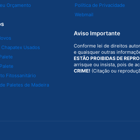
 seu Orçamento
Política de Privacidade
Webmail
os
Aviso Importante
Novos
Conforme lei de direitos auto
e Chapatex Usados
e quaisquer outras informaçõe
Palete
ESTÃO PROIBIDAS DE REPR
arrisque ou insista, pois de 
Palete
CRIME!
(Citação ou reproduç
o Fitossanitário
de Paletes de Madeira