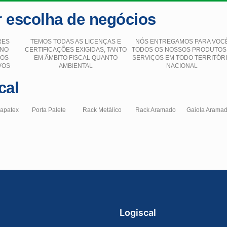
 escolha de negócios
RES
TEMOS TODAS AS LICENÇAS E
NÓS ENTREGAMOS PARA VOC
 NO
CERTIFICAÇÕES EXIGIDAS, TANTO
TODOS OS NOSSOS PRODUTOS
ÇOS
EM ÂMBITO FISCAL QUANTO
SERVIÇOS EM TODO TERRITÓR
VOS
AMBIENTAL
NACIONAL
cal
hapatex
Porta Palete
Rack Metálico
Rack Aramado
Gaiola Arama
Logiscal