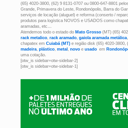
(65) 4020-3800, (62) 9 8131-0707 ou 0800-647-8801 pel
Grande, Primavera do Leste, Rondonópolis, Barra do Gar
serviços de locação (aluguel) e reforma (conserto / repa
produtos para logística NOVOS e USADOS como chapatex, 
aramadas, etc…
Atendemos todo o estado do
Mato Grosso
(MT) (65) 402
rack metalico
,
rack aramado
,
gaiola aramada metálica
chapatex em
Cuiabá (MT)
e região disk (65) 4020-3800,
madeira
,
plástico
,
metal
,
novo
e
usado
em
Rondonópo
uma cotação.
[otw_is sidebar=otw-sidebar-2]
[otw_is sidebar=otw-sidebar-1]