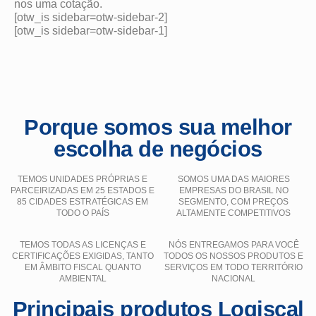
nos uma cotação.
[otw_is sidebar=otw-sidebar-2]
[otw_is sidebar=otw-sidebar-1]
Porque somos sua melhor
escolha de negócios
TEMOS UNIDADES PRÓPRIAS E
SOMOS UMA DAS MAIORES
PARCEIRIZADAS EM 25 ESTADOS E
EMPRESAS DO BRASIL NO
85 CIDADES ESTRATÉGICAS EM
SEGMENTO, COM PREÇOS
TODO O PAÍS
ALTAMENTE COMPETITIVOS
TEMOS TODAS AS LICENÇAS E
NÓS ENTREGAMOS PARA VOCÊ
CERTIFICAÇÕES EXIGIDAS, TANTO
TODOS OS NOSSOS PRODUTOS E
EM ÂMBITO FISCAL QUANTO
SERVIÇOS EM TODO TERRITÓRIO
AMBIENTAL
NACIONAL
Principais produtos Logiscal