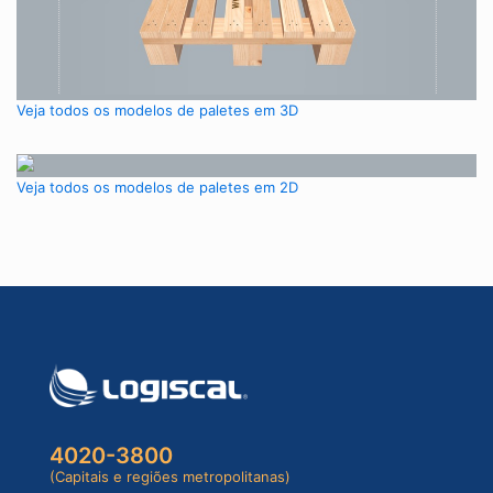
Veja todos os modelos de paletes em 3D
Veja todos os modelos de paletes em 2D
4020-3800
(Capitais e regiões metropolitanas)