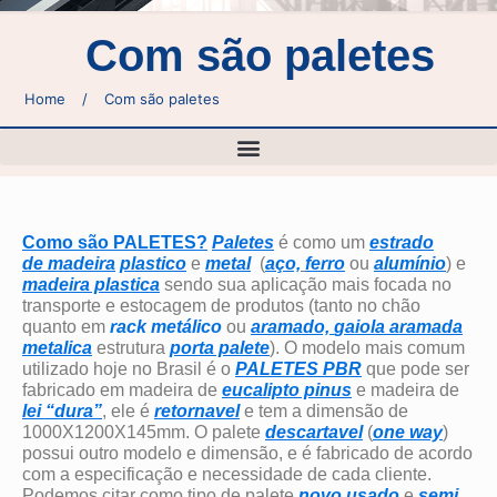
Com são paletes
Home
/
Com são paletes
Como são PALETES?
Paletes
é
como um
estrado
de
madeira
plastico
e
metal
(
aço,
ferro
ou
alumínio
) e
madeira plastica
sendo sua aplicação mais focada no
transporte e estocagem de produtos (tanto no chão
quanto em
rack metálico
ou
aramado,
gaiola aramada
metalica
estrutura
porta palete
). O modelo mais comum
utilizado hoje no Brasil é o
PALETES PBR
que pode ser
fabricado em madeira de
eucalipto
pinus
e madeira de
lei “dura”
, ele é
retornavel
e tem a dimensão de
1000X1200X145mm. O palete
descartavel
(
one way
)
possui outro modelo e dimensão, e é fabricado de acordo
com a especificação e necessidade de cada cliente.
Podemos citar como tipo de palete
novo
usado
e
semi