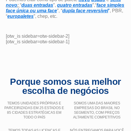
novo
:
“
duas entradas
”,
quatro entradas
”,“
face simples
face única ou uma face
”, “
dupla face reversível
”
, PBR,
“
europaletes
”, chep, etc.
[otw_is sidebar=otw-sidebar-2]
[otw_is sidebar=otw-sidebar-1]
Porque somos sua melhor
escolha de negócios
TEMOS UNIDADES PRÓPRIAS E
SOMOS UMA DAS MAIORES
PARCEIRIZADAS EM 25 ESTADOS E
EMPRESAS DO BRASIL NO
85 CIDADES ESTRATÉGICAS EM
SEGMENTO, COM PREÇOS
TODO O PAÍS
ALTAMENTE COMPETITIVOS
TEMOS TODAS AS LICENÇAS E
NÓS ENTREGAMOS PARA VOCÊ