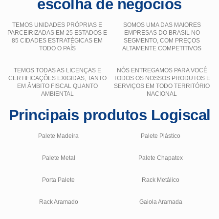
escolha de negócios
TEMOS UNIDADES PRÓPRIAS E
SOMOS UMA DAS MAIORES
PARCEIRIZADAS EM 25 ESTADOS E
EMPRESAS DO BRASIL NO
85 CIDADES ESTRATÉGICAS EM
SEGMENTO, COM PREÇOS
TODO O PAÍS
ALTAMENTE COMPETITIVOS
TEMOS TODAS AS LICENÇAS E
NÓS ENTREGAMOS PARA VOCÊ
CERTIFICAÇÕES EXIGIDAS, TANTO
TODOS OS NOSSOS PRODUTOS E
EM ÂMBITO FISCAL QUANTO
SERVIÇOS EM TODO TERRITÓRIO
AMBIENTAL
NACIONAL
Principais produtos Logiscal
Palete Madeira
Palete Plástico
Palete Metal
Palete Chapatex
Porta Palete
Rack Metálico
Rack Aramado
Gaiola Aramada