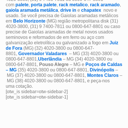
com
palete
,
porta palete
,
rack metalico
,
rack aramado
,
gaiola aramada metálica
,
drive in
e
chapatex
novo e
usado. Se você precisa de Gaiolas aramadas metálicos
em
Belo Horizonte
(MG) região metropolitana disk (31)
4020-3800, (31) 9 7400-7811 ou 0800-647-8801 ou caso
precise de Gaiolas aramadas de metal novos usados
seminovos e reformados de em ferro ou aço com
galvanização eletrolítica ou galvanizado a fogo em
Juiz
de Fora
(MG) (32) 4020-3800 ou 0800-647-
8801,
Governador Valadares
– MG (33) 4020-3800 ou
0800-647-8801,
Uberlândia
– MG (34) 4020-3800 ou
0800-647-8801,
Pouso Alegre
– MG e
Poços de Caldas
– MG
(35) 4020-3800 ou 0800-647-8801,
Divinópolis
–
MG (37) 4020-3800 ou 0800-647-8801,
Montes Claros
–
MG (38) 4020-3800 ou 0800-647-8801, e peça-nos
uma cotação.
[otw_is sidebar=otw-sidebar-2]
[otw_is sidebar=otw-sidebar-1]