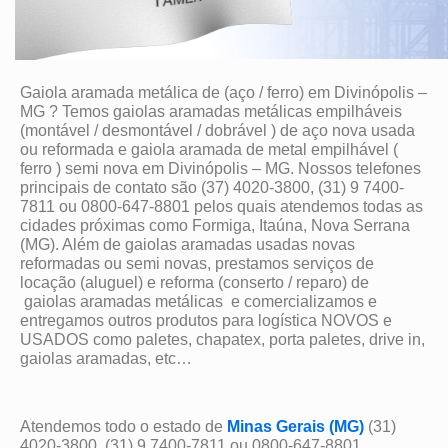
Gaiola aramada metálica de (aço / ferro) em Divinópolis –
MG ? Temos gaiolas aramadas metálicas empilháveis
(montável / desmontável / dobrável ) de aço nova usada
ou reformada e gaiola aramada de metal empilhável (
ferro ) semi nova em Divinópolis – MG. Nossos telefones
principais de contato são (37) 4020-3800, (31) 9 7400-
7811 ou 0800-647-8801 pelos quais atendemos todas as
cidades próximas como Formiga, Itaúna, Nova Serrana
(MG). Além de gaiolas aramadas usadas novas
reformadas ou semi novas, prestamos serviços de
locação (aluguel) e reforma (conserto / reparo) de
gaiolas aramadas metálicas e comercializamos e
entregamos outros produtos para logística NOVOS e
USADOS como paletes, chapatex, porta paletes, drive in,
gaiolas aramadas, etc…
Atendemos todo o estado de
Minas Gerais (MG)
(31)
4020-3800, (31) 9 7400-7811 ou 0800-647-8801