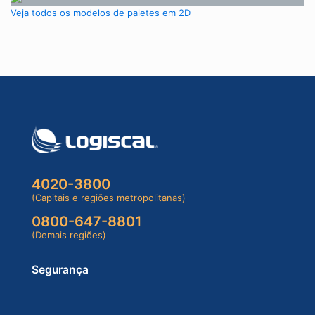
Veja todos os modelos de paletes em 2D
4020-3800
(Capitais e regiões metropolitanas)
0800-647-8801
(Demais regiões)
Segurança