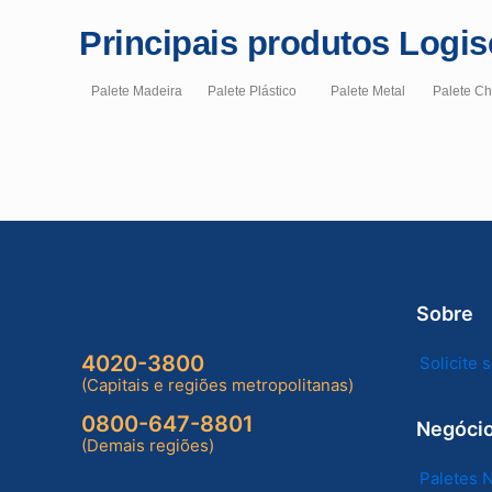
Principais produtos Logis
Palete Madeira
Palete Plástico
Palete Metal
Palete C
Sobre
4020-3800
Solicite
(Capitais e regiões metropolitanas)
0800-647-8801
Negóci
(Demais regiões)
Paletes 