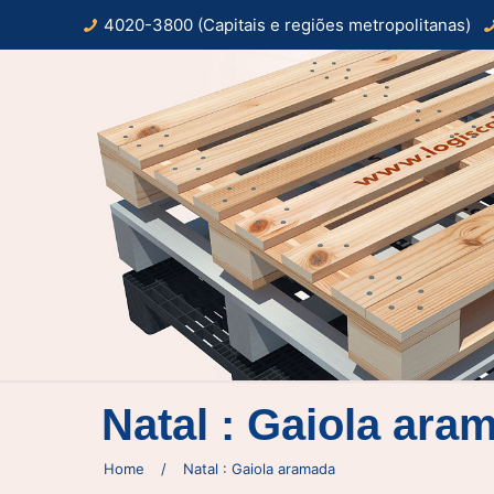
4020-3800 (Capitais e regiões metropolitanas)
Natal : Gaiola ara
Home
/
Natal : Gaiola aramada