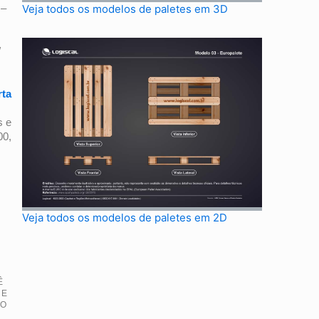
 –
Veja todos os modelos de paletes em 3D
/
rta
s e
00,
Veja todos os modelos de paletes em 2D
Ê
 E
IO