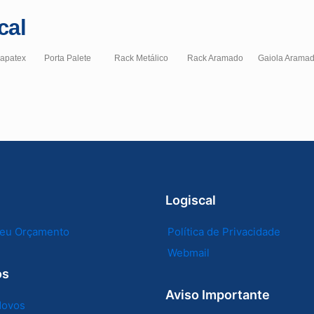
cal
hapatex
Porta Palete
Rack Metálico
Rack Aramado
Gaiola Arama
Logiscal
 seu Orçamento
Política de Privacidade
Webmail
os
Aviso Importante
Novos