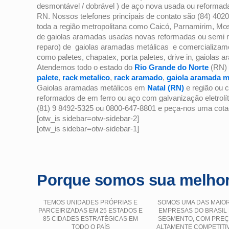
desmontável / dobrável ) de aço nova usada ou reformada
RN. Nossos telefones principais de contato são (84) 40
toda a região metropolitana como Caicó, Parnamirim, M
de gaiolas aramadas usadas novas reformadas ou semi no
reparo) de gaiolas aramadas metálicas e comercializa
como paletes, chapatex, porta paletes, drive in, gaiolas
Atendemos todo o estado do
Rio Grande do Norte
(RN) 
palete
,
rack metalico
,
rack aramado
,
gaiola aramada m
Gaiolas aramadas metálicos em
Natal (RN)
e região ou 
reformados de em ferro ou aço com galvanização eletrolí
(81) 9 8492-5325 ou 0800-647-8801 e peça-nos uma cota
[otw_is sidebar=otw-sidebar-2]
[otw_is sidebar=otw-sidebar-1]
Porque somos sua melhor
TEMOS UNIDADES PRÓPRIAS E
SOMOS UMA DAS MAIO
PARCEIRIZADAS EM 25 ESTADOS E
EMPRESAS DO BRASIL
85 CIDADES ESTRATÉGICAS EM
SEGMENTO, COM PRE
TODO O PAÍS
ALTAMENTE COMPETITI