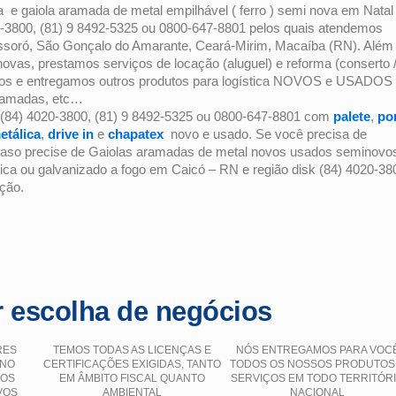
 e gaiola aramada de metal empilhável ( ferro ) semi nova em Natal
20-3800, (81) 9 8492-5325 ou 0800-647-8801 pelos quais atendemos
ossoró, São Gonçalo do Amarante, Ceará-Mirim, Macaíba (RN). Além
vas, prestamos serviços de locação (aluguel) e reforma (conserto 
mos e entregamos outros produtos para logística NOVOS e USADOS
 aramadas, etc…
(84) 4020-3800, (81) 9 8492-5325 ou 0800-647-8801 com
palete
,
po
etálica
,
drive in
e
chapatex
novo e usado. Se você precisa de
caso precise de Gaiolas aramadas de metal novos usados seminovo
tica ou galvanizado a fogo em Caicó – RN e região disk (84) 4020-38
ção.
 escolha de negócios
RES
TEMOS TODAS AS LICENÇAS E
NÓS ENTREGAMOS PARA VOC
 NO
CERTIFICAÇÕES EXIGIDAS, TANTO
TODOS OS NOSSOS PRODUTOS
ÇOS
EM ÂMBITO FISCAL QUANTO
SERVIÇOS EM TODO TERRITÓR
VOS
AMBIENTAL
NACIONAL