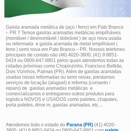
Gaiola aramada metálica de (aço / ferro) em Pato Branco
– PR ? Temos gaiolas aramadas metálicas empilháveis
(montável / desmontável / dobrável ) de aço nova usada
ou reformada e gaiola aramada de metal empilhável (
ferro ) semi nova em Pato Branco – PR. Nossos telefones
principais de contato são (46) 4020-3800, (41) 9 8851-
0424 ou 0800-647-8801 pelos quais atendemos todas as
cidades próximas como Chopinzinho, Francisco Beltrão,
Dois Vizinhos, Palmas (PR). Além de gaiolas aramadas
usadas novas reformadas ou semi novas, prestamos
serviços de locação (aluguel) e reforma (conserto /
reparo) de gaiolas aramadas metálicas e
comercializamos e entregamos outros produtos para
logística NOVOS e USADOS como paletes, chapatex,
porta paletes, drive in, gaiolas aramadas, etc…
Atendemos todo o estado do
Parana (PR)
(41) 4020-
3800, (41) 9 8851-0424 ou 0800-647-8801 com
palete
,