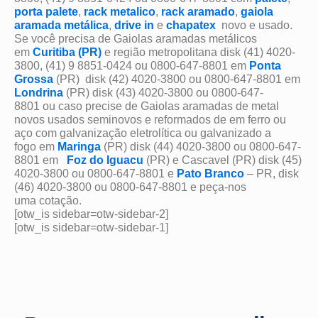
porta palete
,
rack metalico
,
rack aramado
,
gaiola
aramada metálica
,
drive in
e
chapatex
novo e usado.
Se você precisa de Gaiolas aramadas metálicos
em
Curitiba (PR)
e região metropolitana disk (41) 4020-
3800, (41) 9 8851-0424 ou 0800-647-8801 em
Ponta
Grossa
(PR) disk (42) 4020-3800 ou 0800-647-8801 em
Londrina
(PR) disk (43) 4020-3800 ou 0800-647-
8801 ou caso precise de Gaiolas aramadas de metal
novos usados seminovos e reformados de em ferro ou
aço com galvanização eletrolítica ou galvanizado a
fogo em
Maringa
(PR) disk (44) 4020-3800 ou 0800-647-
8801 em
Foz do Iguacu
(PR) e Cascavel (PR) disk (45)
4020-3800 ou 0800-647-8801 e
Pato Branco
– PR, disk
(46) 4020-3800 ou 0800-647-8801 e peça-nos
uma cotação.
[otw_is sidebar=otw-sidebar-2]
[otw_is sidebar=otw-sidebar-1]