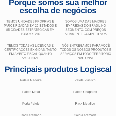
Porque somos sua melhor
escolha de negócios
TEMOS UNIDADES PRÓPRIAS E
SOMOS UMA DAS MAIORES
PARCEIRIZADAS EM 25 ESTADOS E
EMPRESAS DO BRASIL NO
85 CIDADES ESTRATÉGICAS EM
SEGMENTO, COM PREÇOS
TODO O PAÍS
ALTAMENTE COMPETITIVOS
TEMOS TODAS AS LICENÇAS E
NÓS ENTREGAMOS PARA VOCÊ
CERTIFICAÇÕES EXIGIDAS, TANTO
TODOS OS NOSSOS PRODUTOS E
EM ÂMBITO FISCAL QUANTO
SERVIÇOS EM TODO TERRITÓRIO
AMBIENTAL
NACIONAL
Principais produtos Logiscal
Palete Madeira
Palete Plástico
Palete Metal
Palete Chapatex
Porta Palete
Rack Metálico
Rack Aramado
Gaiola Aramada