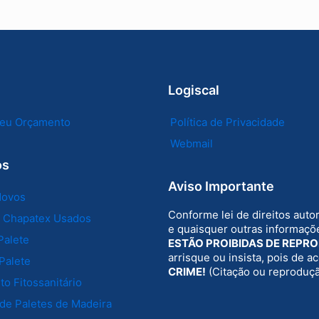
Logiscal
 seu Orçamento
Política de Privacidade
Webmail
os
Aviso Importante
Novos
Conforme lei de direitos auto
e Chapatex Usados
e quaisquer outras informaçõe
Palete
ESTÃO PROIBIDAS DE REPR
arrisque ou insista, pois de 
Palete
CRIME!
(Citação ou reproduç
o Fitossanitário
de Paletes de Madeira