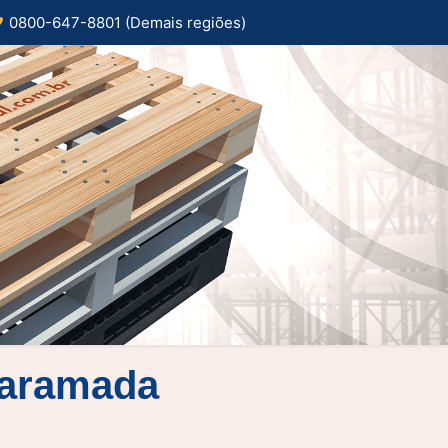
0800-647-8801 (Demais regiões)
a aramada