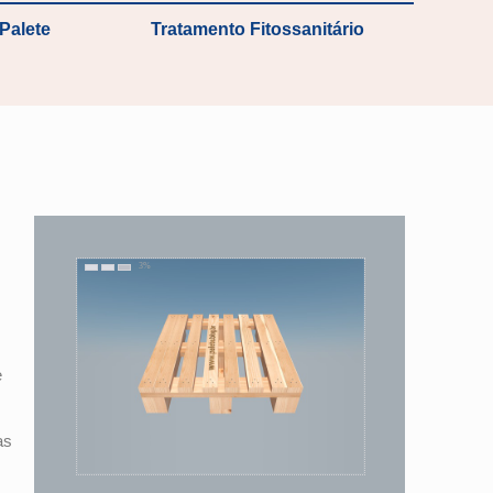
Palete
Tratamento Fitossanitário
e
as