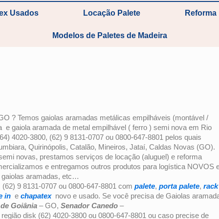
tex Usados
Locação Palete
Reforma 
Modelos de Paletes de Madeira
– GO ? Temos gaiolas aramadas metálicas empilháveis (montável /
 e gaiola aramada de metal empilhável ( ferro ) semi nova em Rio
(64) 4020-3800, (62) 9 8131-0707 ou 0800-647-8801 pelos quais
biara, Quirinópolis, Catalão, Mineiros, Jataí, Caldas Novas (GO).
emi novas, prestamos serviços de locação (aluguel) e reforma
mercializamos e entregamos outros produtos para logística NOVOS 
, gaiolas aramadas, etc…
, (62) 9 8131-0707 ou 0800-647-8801 com
palete
,
porta palete
,
rack
e in
e
chapatex
novo e usado. Se você precisa de Gaiolas aramad
 de Goiânia
– GO,
Senador Canedo
–
região disk (62) 4020-3800 ou 0800-647-8801 ou caso precise de