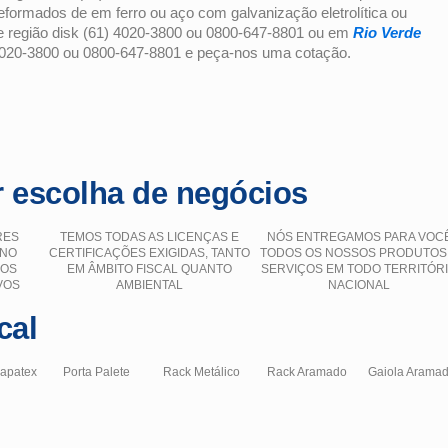
ormados de em ferro ou aço com galvanização eletrolítica ou
 região disk (61) 4020-3800 ou 0800-647-8801 ou em
Rio Verde
4020-3800 ou 0800-647-8801 e peça-nos uma cotação.
 escolha de negócios
RES
TEMOS TODAS AS LICENÇAS E
NÓS ENTREGAMOS PARA VOC
 NO
CERTIFICAÇÕES EXIGIDAS, TANTO
TODOS OS NOSSOS PRODUTOS
ÇOS
EM ÂMBITO FISCAL QUANTO
SERVIÇOS EM TODO TERRITÓR
VOS
AMBIENTAL
NACIONAL
cal
hapatex
Porta Palete
Rack Metálico
Rack Aramado
Gaiola Arama