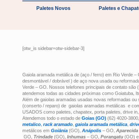
Paletes Novos
Paletes e Chapa
[otw_is sidebar=otw-sidebar-3]
Gaiola aramada metálica de (aço / ferro) em Rio Verde 
desmontável / dobrável ) de aço nova usada ou reformada
Verde – GO. Nossos telefones principais de contato são 
atendemos todas as cidades próximas como Goiatuba, Itum
Além de gaiolas aramadas usadas novas reformadas ou s
(conserto / reparo) de gaiolas aramadas metálicas e co
USADOS como paletes, chapatex, porta paletes, drive in
Atendemos todo o estado de
Goias (GO)
(62) 4020-3800
metalico
,
rack aramado
,
gaiola aramada metálica
,
driv
metálicos em
Goiânia
(GO),
Anápolis
– GO,
Aparecida
GO,
Trindade
(GO),
Inhumas
– GO,
Porangatu
(GO) e 