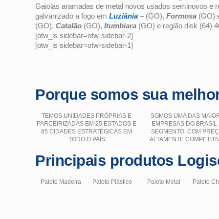
Gaiolas aramadas de metal novos usados seminovos e ref
galvanizado a fogo
em
Luziânia
– (GO),
Formosa
(GO) e
(GO),
Catalão
(GO),
Itumbiara
(GO) e região disk (64) 
[otw_is sidebar=otw-sidebar-2]
[otw_is sidebar=otw-sidebar-1]
Porque somos sua melhor
TEMOS UNIDADES PRÓPRIAS E
SOMOS UMA DAS MAIO
PARCEIRIZADAS EM 25 ESTADOS E
EMPRESAS DO BRASIL
85 CIDADES ESTRATÉGICAS EM
SEGMENTO, COM PRE
TODO O PAÍS
ALTAMENTE COMPETITI
Principais produtos Logis
Palete Madeira
Palete Plástico
Palete Metal
Palete C