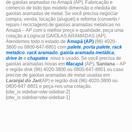
de gaiolas aramadas no Amapá (AP). Fabricação e
comercio de todo tipo modelo dimensão e medida de
gaiolas aramadas de metal. Se você precisa negociar
compra, venda, locação (aluguel) e reforma (conserto /
reparo / reciclagem) de gaiolas aramadas metalicas no
Amapá – AP com o melhor preço e qualidade, peça uma
cotação a Logiscal GAIOLAS ARAMADAS (AP).
Atendemos todo o estado de
Amapá (AP)
(96) 4020-
3800 ou 0800-647-8801 com
palete
,
porta palete
,
rack
metalico
,
rack aramado
,
gaiola aramada metálica
,
drive in
e
chapatex
novo e usado. Se você precisa de
gaiolas aramadas novas em
Macapá
(AP),
Santana
– AP
e região disk (96) 4020-3800 ou 0800-647-8801 ou caso
precise de gaiolas aramadas de metal usadas em
Laranjal do Jari
(AP) e região disk (96) 4020-3800 ou
0800-647-8801 e peça-nos uma cotação.
[otw_is sidebar=otw-sidebar-2]
[otw_is sidebar=otw-sidebar-1]