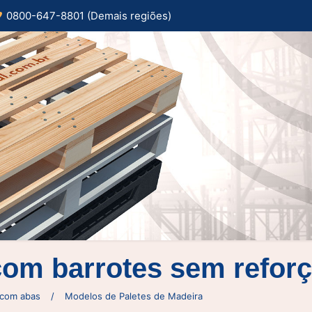
0800-647-8801 (Demais regiões)
 com barrotes sem refor
 com abas
/
Modelos de Paletes de Madeira