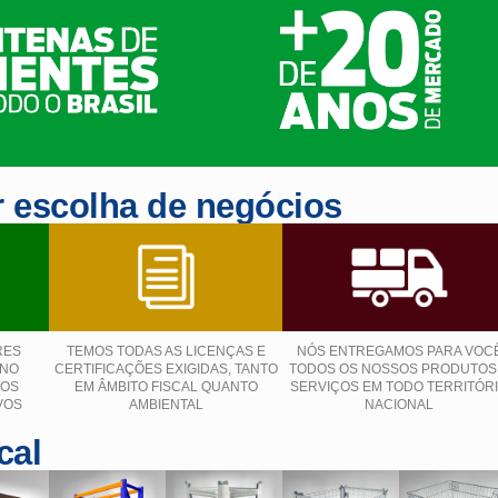
 escolha de negócios
RES
TEMOS TODAS AS LICENÇAS E
NÓS ENTREGAMOS PARA VOC
 NO
CERTIFICAÇÕES EXIGIDAS, TANTO
TODOS OS NOSSOS PRODUTOS
ÇOS
EM ÂMBITO FISCAL QUANTO
SERVIÇOS EM TODO TERRITÓR
VOS
AMBIENTAL
NACIONAL
cal