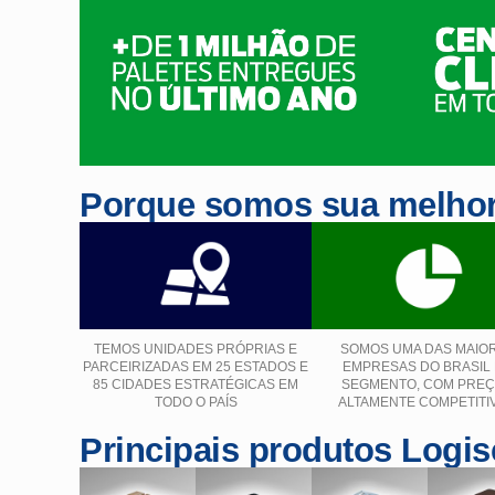
Porque somos sua melhor
TEMOS UNIDADES PRÓPRIAS E
SOMOS UMA DAS MAIO
PARCEIRIZADAS EM 25 ESTADOS E
EMPRESAS DO BRASIL
85 CIDADES ESTRATÉGICAS EM
SEGMENTO, COM PRE
TODO O PAÍS
ALTAMENTE COMPETITI
Principais produtos Logis