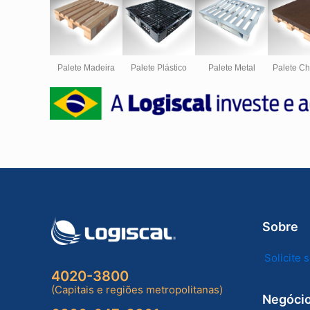
Palete Madeira
Palete Plástico
Palete Metal
Palete C
Sobre
Solicite
4020-3800
(Capitais e regiões metropolitanas)
Negóci