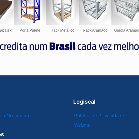
hapatex
Porta Palete
Rack Metálico
Rack Aramado
Gaiola Arama
Logiscal
 seu Orçamento
Política de Privacidade
Webmail
os