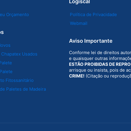
Logiscal
 seu Orçamento
Política de Privacidade
Webmail
os
Aviso Importante
Novos
Conforme lei de direitos auto
e Chapatex Usados
e quaisquer outras informaçõe
Palete
ESTÃO PROIBIDAS DE REPR
arrisque ou insista, pois de 
Palete
CRIME!
(Citação ou reproduç
o Fitossanitário
de Paletes de Madeira