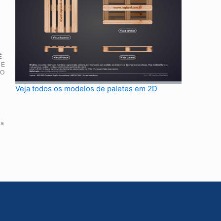
Ê
 E
IO
Veja todos os modelos de paletes em 2D
da