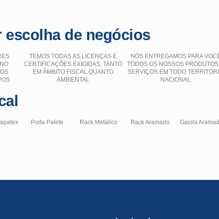
 escolha de negócios
RES
TEMOS TODAS AS LICENÇAS E
NÓS ENTREGAMOS PARA VOC
 NO
CERTIFICAÇÕES EXIGIDAS, TANTO
TODOS OS NOSSOS PRODUTOS
ÇOS
EM ÂMBITO FISCAL QUANTO
SERVIÇOS EM TODO TERRITÓR
VOS
AMBIENTAL
NACIONAL
cal
hapatex
Porta Palete
Rack Metálico
Rack Aramado
Gaiola Arama