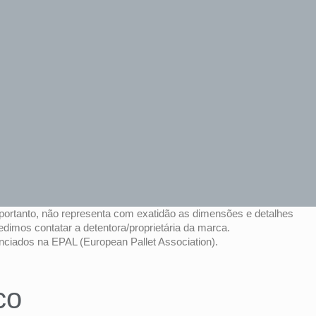
portanto, não representa com exatidão as dimensões e detalhes
pedimos contatar a detentora/proprietária da marca.
ciados na EPAL (European Pallet Association).
co