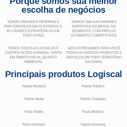
Porque somos sua melhor
escolha de negócios
TEMOS UNIDADES PRÓPRIAS E
SOMOS UMA DAS MAIORES
PARCEIRIZADAS EM 25 ESTADOS E
EMPRESAS DO BRASIL NO
85 CIDADES ESTRATÉGICAS EM
SEGMENTO, COM PREÇOS
TODO O PAÍS
ALTAMENTE COMPETITIVOS
TEMOS TODAS AS LICENÇAS E
NÓS ENTREGAMOS PARA VOCÊ
CERTIFICAÇÕES EXIGIDAS, TANTO
TODOS OS NOSSOS PRODUTOS E
EM ÂMBITO FISCAL QUANTO
SERVIÇOS EM TODO TERRITÓRIO
AMBIENTAL
NACIONAL
Principais produtos Logiscal
Palete Madeira
Palete Plástico
Palete Metal
Palete Chapatex
Porta Palete
Rack Metálico
Rack Aramado
Gaiola Aramada