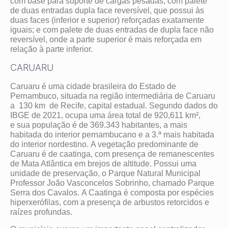
com base para suporte de cargas pesadas; com palete
de duas entradas dupla face reversível, que possui às
duas faces (inferior e superior) reforçadas exatamente
iguais; e com palete de duas entradas de dupla face não
reversível, onde a parte superior é mais reforçada em
relação à parte inferior.
CARUARU
Caruaru é uma cidade brasileira do Estado de
Pernambuco, situada na região intermediária de Caruaru
a 130 km de Recife, capital estadual. Segundo dados do
IBGE de 2021, ocupa uma área total de 920,611 km²,
e sua população é de 369.343 habitantes, a mais
habitada do interior pernambucano e a 3.ª mais habitada
do interior nordestino. A vegetação predominante de
Caruaru é de caatinga, com presença de remanescentes
de Mata Atlântica em brejos de altitude. Possui uma
unidade de preservação, o Parque Natural Municipal
Professor João Vasconcelos Sobrinho, chamado Parque
Serra dos Cavalos. A Caatinga é composta por espécies
hiperxerófilas, com a presença de arbustos retorcidos e
raízes profundas.