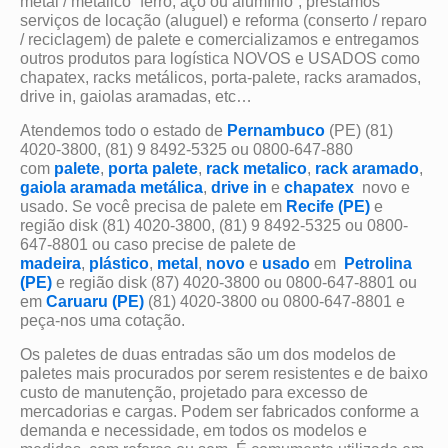
metal / metálico “ferro, aço ou alumínio”, prestamos
serviços de locação (aluguel) e reforma (conserto / reparo
/ reciclagem) de palete e comercializamos e entregamos
outros produtos para logística NOVOS e USADOS como
chapatex, racks metálicos, porta-palete, racks aramados,
drive in, gaiolas aramadas, etc…
Atendemos todo o estado de
Pernambuco
(PE) (81)
4020-3800, (81) 9 8492-5325 ou 0800-647-880
com
palete
,
porta palete
,
rack metalico
,
rack aramado
,
gaiola aramada metálica
,
drive in
e
chapatex
novo e
usado. Se você precisa de palete em
Recife (PE)
e
região disk (81) 4020-3800, (81) 9 8492-5325 ou 0800-
647-8801 ou caso precise de palete de
madeira
,
plástico
,
metal
,
novo
e
usado
em
Petrolina
(PE)
e região disk (87) 4020-3800 ou 0800-647-8801 ou
em
Caruaru (PE)
(81) 4020-3800 ou 0800-647-8801 e
peça-nos uma cotação.
Os paletes de duas entradas são um dos modelos de
paletes mais procurados por serem resistentes e de baixo
custo de manutenção, projetado para excesso de
mercadorias e cargas. Podem ser fabricados conforme a
demanda e necessidade, em todos os modelos e