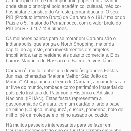
O município exerce um importante papel centralizador,
onde situa o principal polo acadêmico, cultural, médico-
hospitalar e turístico do Agreste pernambucano. O seu
PIB (Produto Interno Bruto) de Caruaru é o 181.° maior do
País e o 5.° maior do Pernambuco, com o valor bruto do
PIB em R$ 3.407.458 bilhões.
Os melhores bairros para se morar em Caruaru são o
Indianápolis, que abriga o North Shopping, maior da
capital do agreste, com investimentos em projetos
imobiliários, tanto residenciais quanto comerciais. E os
bairros Maurício de Nassau e o Bairro Universitário.
Caruaru é muito conhecido devido às grandes Festas
Juninas, chamadas “Maior e Melhor São João do
Mundo”. Abriga ainda a Feira de Caruaru, a maior feira ao
ar livre do mundo, tombada como patrimônio imaterial do
país pelo Instituto do Patrimônio Histórico e Artístico
Nacional (IPHAN). Estas festas representam a
gastronomia de Caruaru, com um cardápio farto à base
de milho (Canjica, mungunzá, cuscuz, pamonha, bolo de
milho, pé de moleque e o milho assado ou cozido.
Há muitos passeios interessantes para se fazer em
Caruaru, recomendado que os turistas visitem em junho,