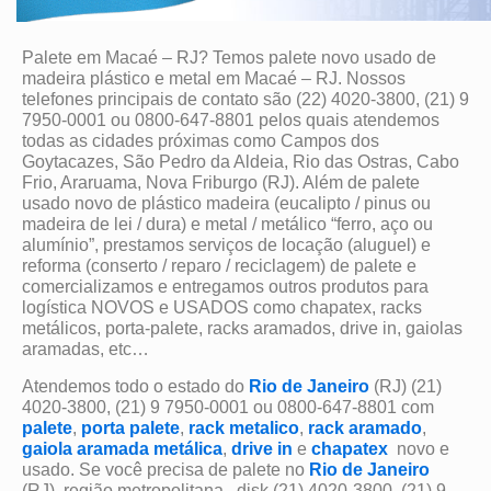
Palete em Macaé – RJ? Temos palete novo usado de
madeira plástico e metal em Macaé – RJ. Nossos
telefones principais de contato são (22) 4020-3800, (21) 9
7950-0001 ou 0800-647-8801 pelos quais atendemos
todas as cidades próximas como Campos dos
Goytacazes, São Pedro da Aldeia, Rio das Ostras, Cabo
Frio, Araruama, Nova Friburgo (RJ). Além de palete
usado novo de plástico madeira (eucalipto / pinus ou
madeira de lei / dura) e metal / metálico “ferro, aço ou
alumínio”, prestamos serviços de locação (aluguel) e
reforma (conserto / reparo / reciclagem) de palete e
comercializamos e entregamos outros produtos para
logística NOVOS e USADOS como chapatex, racks
metálicos, porta-palete, racks aramados, drive in, gaiolas
aramadas, etc…
Atendemos todo o estado do
Rio de Janeiro
(RJ) (21)
4020-3800, (21) 9 7950-0001 ou 0800-647-8801 com
palete
,
porta palete
,
rack metalico
,
rack aramado
,
gaiola aramada metálica
,
drive in
e
chapatex
novo e
usado. Se você precisa de palete no
Rio de Janeiro
(RJ), região metropolitana, disk (21) 4020-3800, (21) 9