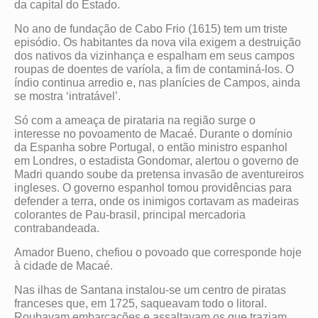
da capital do Estado.
No ano de fundação de Cabo Frio (1615) tem um triste
episódio. Os habitantes da nova vila exigem a destruição
dos nativos da vizinhança e espalham em seus campos
roupas de doentes de varíola, a fim de contaminá-los. O
índio continua arredio e, nas planícies de Campos, ainda
se mostra ‘intratável’.
Só com a ameaça de pirataria na região surge o
interesse no povoamento de Macaé. Durante o domínio
da Espanha sobre Portugal, o então ministro espanhol
em Londres, o estadista Gondomar, alertou o governo de
Madri quando soube da pretensa invasão de aventureiros
ingleses. O governo espanhol tomou providências para
defender a terra, onde os inimigos cortavam as madeiras
colorantes de Pau-brasil, principal mercadoria
contrabandeada.
Amador Bueno, chefiou o povoado que corresponde hoje
à cidade de Macaé.
Nas ilhas de Santana instalou-se um centro de piratas
franceses que, em 1725, saqueavam todo o litoral.
Roubavam embarcações e assaltavam os que traziam