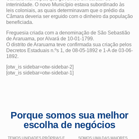
interinidade. O novo Município estava subordinado às
leis coloniais, as quais determinavam que o prédio da
Câmara deveria ser erguido com o dinheiro da população
beneficiada.
Freguesia criada com a denominação de São Sebastião
de Araruama, por Alvará de 10-01-1799.
O distrito de Araruama teve confirmada sua criação pelos
Decretos Estaduais n.ºs 1, de 08-05-1892 e 1-A de 03-06-
1892.
[otw_is sidebar=otw-sidebar-2]
[otw_is sidebar=otw-sidebar-1]
Porque somos sua melhor
escolha de negócios
TEMOS UNIDADES PRÓPRIAS E
SOMOS UMA DAS MAIORES