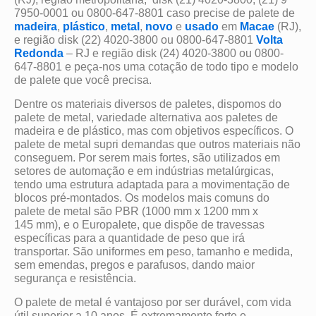
7950-0001 ou 0800-647-8801 caso precise de palete de
madeira
,
plástico
,
metal
,
novo
e
usado
em
Macae
(RJ),
e região disk (22) 4020-3800 ou 0800-647-8801
Volta
Redonda
– RJ e região disk (24) 4020-3800 ou 0800-
647-8801 e peça-nos uma cotação de todo tipo e modelo
de palete que você precisa.
Dentre os materiais diversos de paletes, dispomos do
palete de metal, variedade alternativa aos paletes de
madeira e de plástico, mas com objetivos específicos. O
palete de metal supri demandas que outros materiais não
conseguem. Por serem mais fortes, são utilizados em
setores de automação e em indústrias metalúrgicas,
tendo uma estrutura adaptada para a movimentação de
blocos pré-montados. Os modelos mais comuns do
palete de metal são PBR (1000 mm x 1200 mm x
145 mm), e o Europalete, que dispõe de travessas
específicas para a quantidade de peso que irá
transportar. São uniformes em peso, tamanho e medida,
sem emendas, pregos e parafusos, dando maior
segurança e resistência.
O palete de metal é vantajoso por ser durável, com vida
útil superior a 10 anos. É extremamente forte e