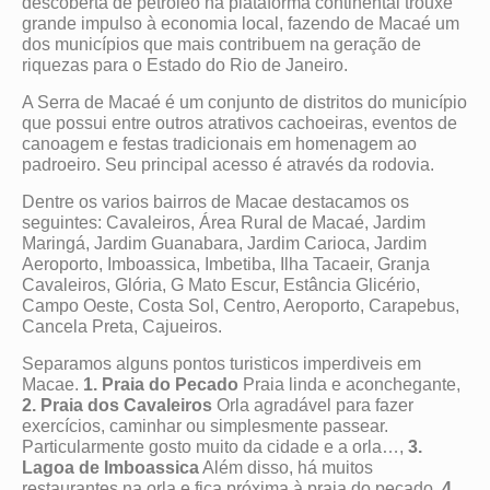
descoberta de petróleo na plataforma continental trouxe
grande impulso à economia local, fazendo de Macaé um
dos municípios que mais contribuem na geração de
riquezas para o Estado do Rio de Janeiro.
A Serra de Macaé é um conjunto de distritos do município
que possui entre outros atrativos cachoeiras, eventos de
canoagem e festas tradicionais em homenagem ao
padroeiro. Seu principal acesso é através da rodovia.
Dentre os varios bairros de Macae destacamos os
seguintes: Cavaleiros, Área Rural de Macaé, Jardim
Maringá, Jardim Guanabara, Jardim Carioca, Jardim
Aeroporto, Imboassica, Imbetiba, Ilha Tacaeir, Granja
Cavaleiros, Glória, G Mato Escur, Estância Glicério,
Campo Oeste, Costa Sol, Centro, Aeroporto, Carapebus,
Cancela Preta, Cajueiros.
Separamos alguns pontos turisticos imperdiveis em
Macae.
1. Praia do Pecado
Praia linda e aconchegante,
2. Praia dos Cavaleiros
Orla agradável para fazer
exercícios, caminhar ou simplesmente passear.
Particularmente gosto muito da cidade e a orla…,
3.
Lagoa de Imboassica
Além disso, há muitos
restaurantes na orla e fica próxima à praia do pecado,
4.