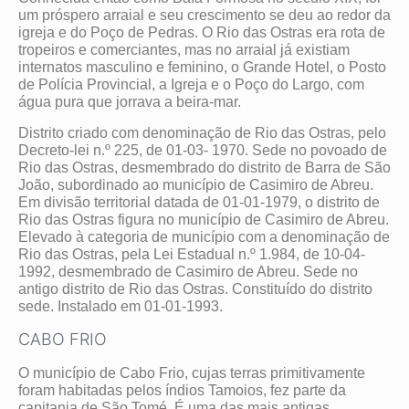
um próspero arraial e seu crescimento se deu ao redor da
igreja e do Poço de Pedras. O Rio das Ostras era rota de
tropeiros e comerciantes, mas no arraial já existiam
internatos masculino e feminino, o Grande Hotel, o Posto
de Polícia Provincial, a Igreja e o Poço do Largo, com
água pura que jorrava a beira-mar.
Distrito criado com denominação de Rio das Ostras, pelo
Decreto-lei n.º 225, de 01-03- 1970. Sede no povoado de
Rio das Ostras, desmembrado do distrito de Barra de São
João, subordinado ao município de Casimiro de Abreu.
Em divisão territorial datada de 01-01-1979, o distrito de
Rio das Ostras figura no município de Casimiro de Abreu.
Elevado à categoria de município com a denominação de
Rio das Ostras, pela Lei Estadual n.º 1.984, de 10-04-
1992, desmembrado de Casimiro de Abreu. Sede no
antigo distrito de Rio das Ostras. Constituído do distrito
sede. Instalado em 01-01-1993.
CABO FRIO
O município de Cabo Frio, cujas terras primitivamente
foram habitadas pelos índios Tamoios, fez parte da
capitania de São Tomé. É uma das mais antigas