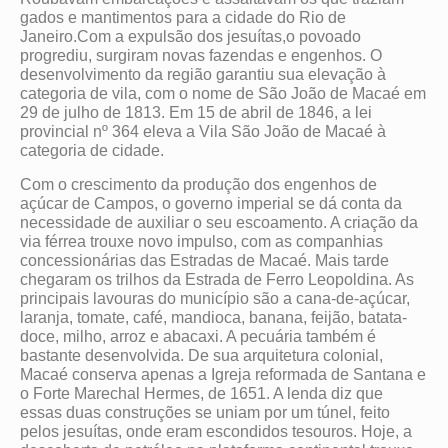
gados e mantimentos para a cidade do Rio de
Janeiro.Com a expulsão dos jesuítas,o povoado
progrediu, surgiram novas fazendas e engenhos. O
desenvolvimento da região garantiu sua elevação à
categoria de vila, com o nome de São João de Macaé em
29 de julho de 1813. Em 15 de abril de 1846, a lei
provincial nº 364 eleva a Vila São João de Macaé à
categoria de cidade.
Com o crescimento da produção dos engenhos de
açúcar de Campos, o governo imperial se dá conta da
necessidade de auxiliar o seu escoamento. A criação da
via férrea trouxe novo impulso, com as companhias
concessionárias das Estradas de Macaé. Mais tarde
chegaram os trilhos da Estrada de Ferro Leopoldina. As
principais lavouras do município são a cana-de-açúcar,
laranja, tomate, café, mandioca, banana, feijão, batata-
doce, milho, arroz e abacaxi. A pecuária também é
bastante desenvolvida. De sua arquitetura colonial,
Macaé conserva apenas a Igreja reformada de Santana e
o Forte Marechal Hermes, de 1651. A lenda diz que
essas duas construções se uniam por um túnel, feito
pelos jesuítas, onde eram escondidos tesouros. Hoje, a