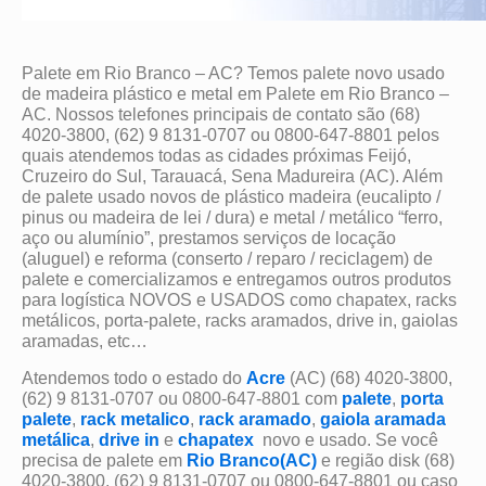
Palete em Rio Branco – AC? Temos palete novo usado
de madeira plástico e metal em Palete em Rio Branco –
AC. Nossos telefones principais de contato são (68)
4020-3800, (62) 9 8131-0707 ou 0800-647-8801 pelos
quais atendemos todas as cidades próximas Feijó,
Cruzeiro do Sul, Tarauacá, Sena Madureira (AC). Além
de palete usado novos de plástico madeira (eucalipto /
pinus ou madeira de lei / dura) e metal / metálico “ferro,
aço ou alumínio”, prestamos serviços de locação
(aluguel) e reforma (conserto / reparo / reciclagem) de
palete e comercializamos e entregamos outros produtos
para logística NOVOS e USADOS como chapatex, racks
metálicos, porta-palete, racks aramados, drive in, gaiolas
aramadas, etc…
Atendemos todo o estado do
Acre
(AC) (68) 4020-3800,
(62) 9 8131-0707 ou 0800-647-8801 com
palete
,
porta
palete
,
rack metalico
,
rack aramado
,
gaiola aramada
metálica
,
drive in
e
chapatex
novo e usado. Se você
precisa de palete em
Rio Branco(AC)
e região disk (68)
4020-3800, (62) 9 8131-0707 ou 0800-647-8801 ou caso