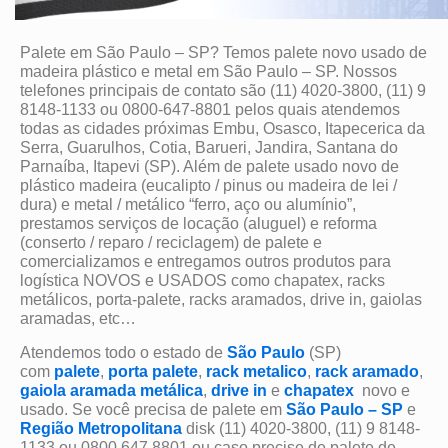
Palete em São Paulo – SP? Temos palete novo usado de
madeira plástico e metal em São Paulo – SP. Nossos
telefones principais de contato são (11) 4020-3800, (11) 9
8148-1133 ou 0800-647-8801 pelos quais atendemos
todas as cidades próximas Embu, Osasco, Itapecerica da
Serra, Guarulhos, Cotia, Barueri, Jandira, Santana do
Parnaíba, Itapevi (SP). Além de palete usado novo de
plástico madeira (eucalipto / pinus ou madeira de lei /
dura) e metal / metálico “ferro, aço ou alumínio”,
prestamos serviços de locação (aluguel) e reforma
(conserto / reparo / reciclagem) de palete e
comercializamos e entregamos outros produtos para
logística NOVOS e USADOS como chapatex, racks
metálicos, porta-palete, racks aramados, drive in, gaiolas
aramadas, etc…
Atendemos todo o estado de
São Paulo
(SP)
com
palete
,
porta palete
,
rack metalico
,
rack aramado
,
gaiola aramada metálica
,
drive in
e
chapatex
novo e
usado. Se você precisa de palete em
São Paulo – SP
e
Região Metropolitana
disk (11) 4020-3800, (11) 9 8148-
1133 ou 0800 647 8801 ou caso precise de palete de