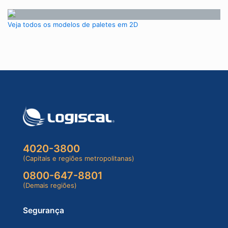
Veja todos os modelos de paletes em 2D
4020-3800
(Capitais e regiões metropolitanas)
0800-647-8801
(Demais regiões)
Segurança