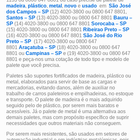
madeira
,
plástico
,
metal
,
novo
e
usado
em
São José
dos Campos – SP
(12) 4020-3800 ou 0800 647 8801,
Santos – SP
(13) 4020-3800 ou 0800 647 8801
Bauru –
SP
(14) 4020-3800 ou 0800 647 8801
Sorocaba – SP
(15) 4020-3800 ou 0800 647 8801
Ribeirao Preto – SP
(16) 4020-3800 ou 0800 647 8801
São José do Rio
Preto – SP
(17) 4020-3800 ou 0800 647
8801
Araçatuba – SP
(18) 4020-3800 ou 0800 647
8801 ou
Campinas – SP
e (19) 4020-3800 ou 0800 647
8801 e peça-nos uma cotação de todo tipo e modelo de
palete que você precisa.
Paletes são suportes fortificados de madeira, plástico ou
metal, elaborados para servir de base as cargas e
mercadorias, evitando danos, além de auxiliar no
trabalho de carros paleteiros e empilhadeiras, no estoque
e transporte. O palete de madeira é o mais adquirido
seguido pelo de plástico, por serem mais baratos e
acessíveis. Já o palete de metal é uma alternativa aos
demais paletes, mas com propósito específico de suprir
necessidades que outros materiais não conseguem.
Por serem mais resistentes, são usados em setores de
automação industrial e em indústrias metalúrgicas, pois