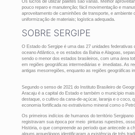
Os lucros de utilizar paletes são várias. Melhor aproveit
pouco reparo e manutenção; fácil movimentação e manus
aproveitamento de caminhões de transporte, e ambiente 
uniformização de materiais; logística adequada.
SOBRE SERGIPE
O Estado do Sergipe é uma das 27 unidades federativas do
oceano Atlântico, e os estados da Bahia e Alagoas, sepa
sendo o menor dos estados brasileiros, com uma área to
em regiões geográficas intermediárias e imediatas. As r
antigas mesorregiões, enquanto as regiões geográficas i
Segundo o senso de 2021 do Instituto Brasileiro de Geogra
Aracaju é a capital do Estado e também o município mais
destaque, o cultivo da cana-de-açúcar, laranja e o coc
economia fortificada no extrativismo mineral como o Petról
Os primeiros indícios de humanos do território Sergipan
registravam sua época por meio pinturas rupestres, ossos
História, o que compreende ao período que antecede a ch
alguns arqueólogos identificaram a existência de três tra