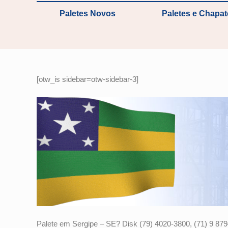
Paletes Novos
Paletes e Chapa
[otw_is sidebar=otw-sidebar-3]
Palete em Sergipe – SE? Disk (79) 4020-3800, (71) 9 879