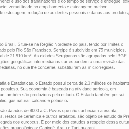
amento e uso dos trabalhadores e do tempo de serviço e entregue; exi
eio; versatilidade no empilhamento e estocagem; melhor
de estocagem; redução de acidentes pessoais e danos aos produtos;
 Brasil. Situa-se na Região Nordeste do país, tendo por limites o
rado pelo Rio São Francisco. Sergipe é subdivido em 75 municípios,
tal de 21 910 km². As cidades Sergipanas são agrupadas pelo IBGE
egiões geográficas intermediárias correspondem a uma revisão das
mediatas, no que lhe concerne, substituíram as microrregiões.
fia e Estatísticas, o Estado possui cerca de 2,3 milhões de habitant
 populoso. Sua economia é baseada na atividade agrícola, em
o, que também são produzidos pelo estado. O Estado também possui
eo, gás natural, calcário e potássio.
o são datados de 9000 a.C. Povos que não conheciam a escrita,
, restos de cerâmica e outros artefatos, são objeto de estudo da Pr
egada dos europeus. E por meio dos estudos a respeito dessa cultur
dições arqueológicas: Canindé, Aratu e Tupi-guarani.