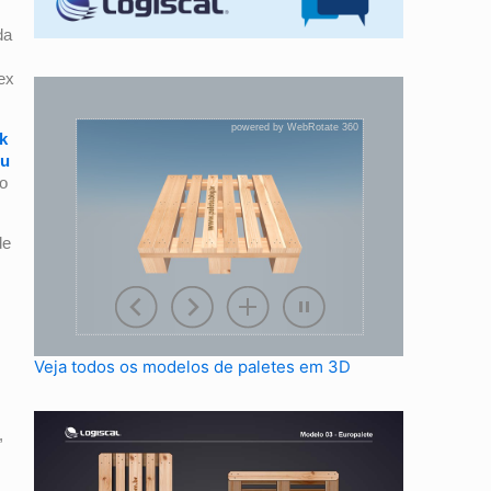
da
ex
k
ju
ão
de
Veja todos os modelos de paletes em 3D
,