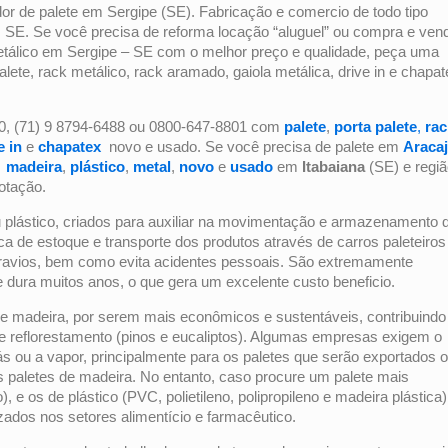
dor de palete em Sergipe (SE). Fabricação e comercio de todo tipo
E. Se você precisa de reforma locação “aluguel” ou compra e ven
etálico em Sergipe – SE com o melhor preço e qualidade, peça uma
te, rack metálico, rack aramado, gaiola metálica, drive in e chapat
0, (71) 9 8794-6488 ou 0800-647-8801 com
palete
,
porta palete
,
rac
e in
e
chapatex
novo e usado. Se você precisa de palete em
Araca
,
madeira
,
plástico
,
metal
,
novo
e
usado
em
Itabaiana
(SE) e regi
otação.
ou plástico, criados para auxiliar na movimentação e armazenamento 
ica de estoque e transporte dos produtos através de carros paleteiros
travios, bem como evita acidentes pessoais. São extremamente
e dura muitos anos, o que gera um excelente custo beneficio.
e madeira, por serem mais econômicos e sustentáveis, contribuindo
 reflorestamento (pinos e eucaliptos). Algumas empresas exigem o
s ou a vapor, principalmente para os paletes que serão exportados o
s paletes de madeira. No entanto, caso procure um palete mais
, e os de plástico (PVC, polietileno, polipropileno e madeira plástica)
izados nos setores alimentício e farmacêutico.