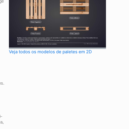
ge
Veja todos os modelos de paletes em 2D
es.
é-
a,