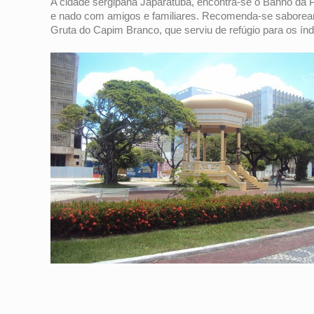
A cidade sergipana Japaratuba, encontra-se o Banho da P
e nado com amigos e familiares. Recomenda-se saborear a
Gruta do Capim Branco, que serviu de refúgio para os índ