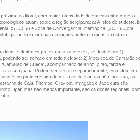
o próximo ao litoral, com maior intensidade de chuvas entre março e
teorológicos atuam sobre a região sergipana: a) Alísios de sudeste, b
nental (SEC), d) e Zona de Convergência Intertropical (ZCIT). Com
rfológica influenciam nas condições meteorológicas do estado.
o local, e dentre os pratos mais saborosos, se destacam: 1)
pana, podendo ser achado em toda a cidade; 2) Moqueca de Camarão 
“Camarão de Cueca”, acompanhado de arroz, pirão, farofa e
culinária sergipana. Podem ser serviço separadamente, em caldo, em
pana é um prato que agrada muita gente e outros não, por isso, os
Castanha de Caju, Pitomba, Graviola, mangaba e Jaca dura são
 último lugar, mas não menos importante, são os doces regionais, co
entar.