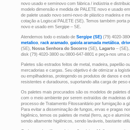
novo usado e seminovo com fábrica / indústria e distribui
modelo dimensão e medida de PALETE novo e usado em S
de palete usado novo semi-novo de plástico madeira e m
cotação a Logiscal PALETE (SE). Temos também porta pale
novo e usado em Sergipe – SE.
Atendemos todo o estado de
Sergipe (SE)
(79) 4020-380
metalico
,
rack aramado
,
gaiola aramada metálica
,
driv
(SE),
Nossa Senhora do Socorro
(SE),
Lagarto
– (SE)
disk (79) 4020-3800 ou 0800-647-8801 e peça-nos uma c
Paletes são estrados feitos de metal, madeira, papelão 
mercadorias e cargas. Seu objetivo é de otimizar a logíst
ou empilhadeiras, protegendo os produtos de danos e ex
resistentes e duradouros, suportando alta carga de peso 
Os paletes mais procurados são os modelos de paletes d
com o meio ambiente por serem extraídos de madeiras de
processo de Tratamento Fitossanitário por fumigação a gá
Para evitar a disseminação de fungos, ervas e pragas no
higiênico, temos os paletes de metal (ferro, aço e alumínio)
sendo altamente higiênicos, sendo laváveis, bastante util