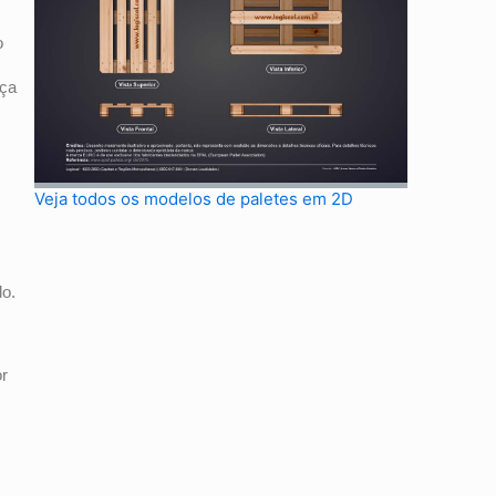
o
nça
Veja todos os modelos de paletes em 2D
do.
or