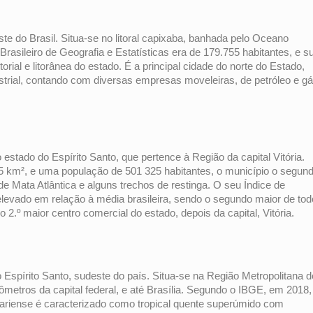
te do Brasil. Situa-se no litoral capixaba, banhada pelo Oceano
Brasileiro de Geografia e Estatísticas era de 179.755 habitantes, e s
orial e litorânea do estado. É a principal cidade do norte do Estado,
trial, contando com diversas empresas moveleiras, de petróleo e gá
do estado do Espírito Santo, que pertence à Região da capital Vitória.
km², e uma população de 501 325 habitantes, o município o segun
 Mata Atlântica e alguns trechos de restinga. O seu Índice de
evado em relação à média brasileira, sendo o segundo maior de tod
o 2.º maior centro comercial do estado, depois da capital, Vitória.
do Espírito Santo, sudeste do país. Situa-se na Região Metropolitana d
lômetros da capital federal, e até Brasília. Segundo o IBGE, em 2018,
pariense é caracterizado como tropical quente superúmido com