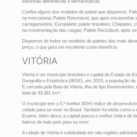
indústrias alimentícias e farmacêuticas.
Confira alguns dos modelos de palete que dispomos: Pale
na mercadoria; Palete Retornável, que após encaminhar
carregamentos; Europalete; palete brasileiro; Chapatex
na movimentação das cargas; Palete Reciclável, após ser 
Dispomos de todos os modelos de paletes dos mais divers
preço, o que gera um excelente custo-benefício.
VITÓRIA
Vitória é um município brasileiro e capital do Estado do Es
Geografia e Estatística (IBGE), em 2019, a população da 
É cercada pela Baía de Vitória, ilha de tipo fluviomarinh
total de 93,381 km².
O município tem o 5.º melhor (IDH) índice de desenvolv
cidade para se viver no Brasil. Também foi eleita como o
Exame. Além disso, a capital possui o melhor índice de b
bairros de todo país para se viver.
A cidade de Vitória é subdividida em oito regiões adminis