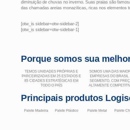
diminuição de chuvas no inverno. Suas praias são famosas
das chamadas areias monazíticas, ricas nos elementos tó
[otw_is sidebar=otw-sidebar-2]
[otw_is sidebar=otw-sidebar-1]
Porque somos sua melhor
TEMOS UNIDADES PRÓPRIAS E
SOMOS UMA DAS MAIO
PARCEIRIZADAS EM 25 ESTADOS E
EMPRESAS DO BRASIL
85 CIDADES ESTRATÉGICAS EM
SEGMENTO, COM PRE
TODO O PAÍS
ALTAMENTE COMPETITI
Principais produtos Logis
Palete Madeira
Palete Plástico
Palete Metal
Palete C