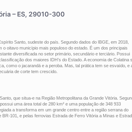
tória – ES, 29010-300
o Espírito Santo, sudeste do país. Segundo dados do IBGE, em 2018,
 o oitavo município mais populoso do estado. É um dos principais
ante diversificada no setor primário, secundário e terciário. Possui
lassificação dos maiores IDH’s do Estado. A economia de Colatina 
a, como o jacarandá e a peroba. Mas, tal prática tem se esvaído, e 
ecuária de corte tem crescido.
o Santo, que situa-e na Região Metropolitana da Grande Vitória. Segu
pio possui uma área total de 280 km² e uma população de 348 933
legiada a transforma em um grande centro entre a região serrana do
 e BR-101, e pelas ferrovias Estrada de Ferro Vitória a Minas e Estra