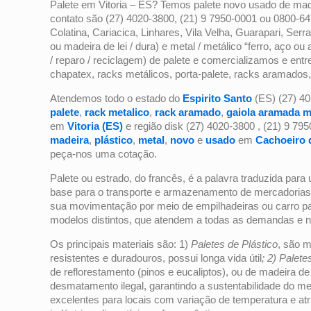
Palete em Vitoria – ES? Temos palete novo usado de madei
contato são (27) 4020-3800, (21) 9 7950-0001 ou 0800-
Colatina, Cariacica, Linhares, Vila Velha, Guarapari, Serr
ou madeira de lei / dura) e metal / metálico “ferro, aço o
/ reparo / reciclagem) de palete e comercializamos e 
chapatex, racks metálicos, porta-palete, racks aramados,
Atendemos todo o estado do
Espirito Santo
(ES) (27) 4
palete
,
rack metalico
,
rack aramado
,
gaiola aramada m
em
Vitoria (ES)
e região disk (27) 4020-3800 , (21) 9 79
madeira
,
plástico
,
metal
,
novo
e
usado
em
Cachoeiro 
peça-nos uma cotação.
Palete ou estrado, do francês, é a palavra traduzida para u
base para o transporte e armazenamento de mercadorias 
sua movimentação por meio de empilhadeiras ou carro pal
modelos distintos, que atendem a todas as demandas e 
Os principais materiais são: 1)
Paletes de Plástico
, são m
resistentes e duradouros, possui longa vida útil
; 2) Palet
de reflorestamento (pinos e eucaliptos), ou de madeira 
desmatamento ilegal, garantindo a sustentabilidade do me
excelentes para locais com variação de temperatura e atr