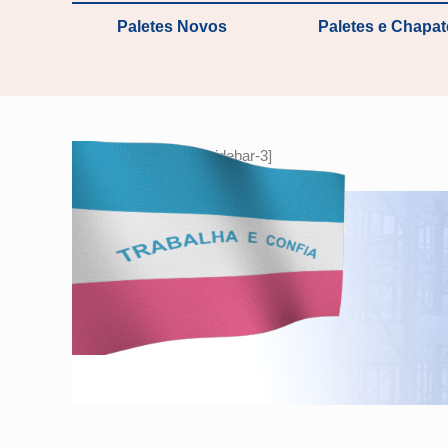
Paletes Novos
Paletes e Chapa
[otw_is sidebar=otw-sidebar-3]