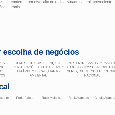
 por conterem um nível alto de radioatividade natural, proveniente
rio e urânio.
 escolha de negócios
RES
TEMOS TODAS AS LICENÇAS E
NÓS ENTREGAMOS PARA VOC
 NO
CERTIFICAÇÕES EXIGIDAS, TANTO
TODOS OS NOSSOS PRODUTOS
ÇOS
EM ÂMBITO FISCAL QUANTO
SERVIÇOS EM TODO TERRITÓR
VOS
AMBIENTAL
NACIONAL
cal
hapatex
Porta Palete
Rack Metálico
Rack Aramado
Gaiola Arama