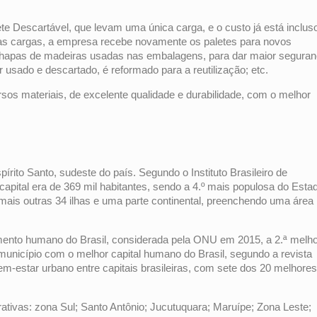
te Descartável, que levam uma única carga, e o custo já está inclus
 as cargas, a empresa recebe novamente os paletes para novos
, chapas de madeiras usadas nas embalagens, para dar maior segura
usado e descartado, é reformado para a reutilização; etc.
os materiais, de excelente qualidade e durabilidade, com o melhor
pírito Santo, sudeste do país. Segundo o Instituto Brasileiro de
capital era de 369 mil habitantes, sendo a 4.º mais populosa do Esta
o, mais outras 34 ilhas e uma parte continental, preenchendo uma área
imento humano do Brasil, considerada pela ONU em 2015, a 2.ª melh
 município com o melhor capital humano do Brasil, segundo a revista
em-estar urbano entre capitais brasileiras, com sete dos 20 melhores
trativas: zona Sul; Santo Antônio; Jucutuquara; Maruípe; Zona Leste;