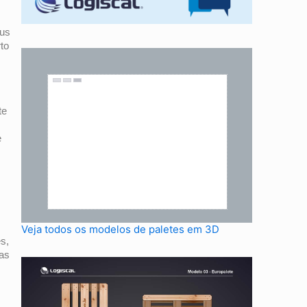
nus
rto
te
e
Veja todos os modelos de paletes em 3D
es,
ras