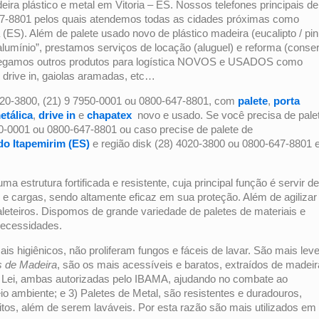
ra plástico e metal em Vitoria – ES. Nossos telefones principais de
647-8801 pelos quais atendemos todas as cidades próximas como
a (ES). Além de palete usado novo de plástico madeira (eucalipto / pi
u alumínio”, prestamos serviços de locação (aluguel) e reforma (conse
entregamos outros produtos para logística NOVOS e USADOS como
 drive in, gaiolas aramadas, etc…
020-3800, (21) 9 7950-0001 ou 0800-647-8801, com
palete
,
porta
etálica
,
drive in
e
chapatex
novo e usado. Se você precisa de pale
50-0001 ou 0800-647-8801 ou caso precise de palete de
do Itapemirim (ES)
e região disk (28) 4020-3800 ou 0800-647-8801 
ma estrutura fortificada e resistente, cuja principal função é servir de
e cargas, sendo altamente eficaz em sua proteção. Além de agilizar
eteiros. Dispomos de grande variedade de paletes de materiais e
necessidades.
ais higiênicos, não proliferam fungos e fáceis de lavar. São mais lev
es de Madeira
, são os mais acessíveis e baratos, extraídos de madei
de Lei, ambas autorizadas pelo IBAMA, ajudando no combate ao
io ambiente; e 3) Paletes de Metal, são resistentes e duradouros,
itos, além de serem laváveis. Por esta razão são mais utilizados em