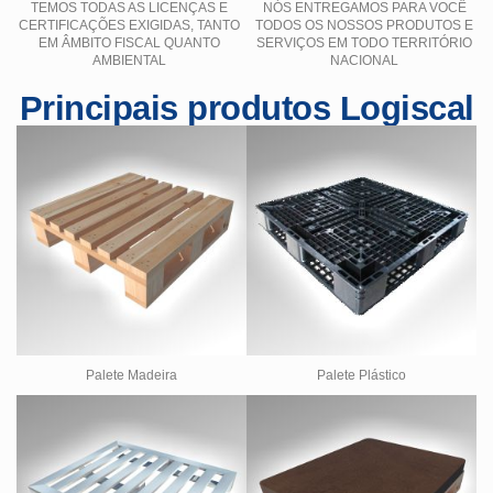
TEMOS TODAS AS LICENÇAS E
NÓS ENTREGAMOS PARA VOCÊ
CERTIFICAÇÕES EXIGIDAS, TANTO
TODOS OS NOSSOS PRODUTOS E
EM ÂMBITO FISCAL QUANTO
SERVIÇOS EM TODO TERRITÓRIO
AMBIENTAL
NACIONAL
Principais produtos Logiscal
Palete Madeira
Palete Plástico