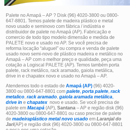
Palete no Amapá – AP ? Disk (96) 4020-3800 ou 0800-
647-8801. Temos palete de madeira plástico e metal
novo usado e seminovo com fábrica / indústria e
distribuidor de palete no Amapá (AP). Fabricação e
comercio de todo tipo modelo dimensão e medida de
PALETE novo e usado no AP. Se você precisa de
reforma locação “aluguel” ou compra e venda de palete
usado novo semi-novo de plástico madeira e metálico no
Amapá – AP com o melhor preço e qualidade, peça uma
cotação a Logiscal PALETE (AP). Temos também porta
palete, rack metálico, rack aramado, gaiola metálica,
drive in e chapatex novo e usado no Amapá – AP.
Atendemos todo o estado de
Amapá (AP)
(96) 4020-
3800 ou 0800-647-8801 com
palete
,
porta palete
,
rack
metalico
,
rack aramado
,
gaiola aramada metálica
,
drive in
e
chapatex
novo e usado. Se você precisa de
palete em
Macapá
(AP),
Santana
– AP e região disk (96)
4020-3800 ou 0800-647-8801 ou caso precise de palete
de
madeira
plástico
metal
novo
usado
em
Laranjal do
Jari
(AP) e região disk (96) 4020-3800 ou 0800-647-8801
e peça-nos uma cotação.