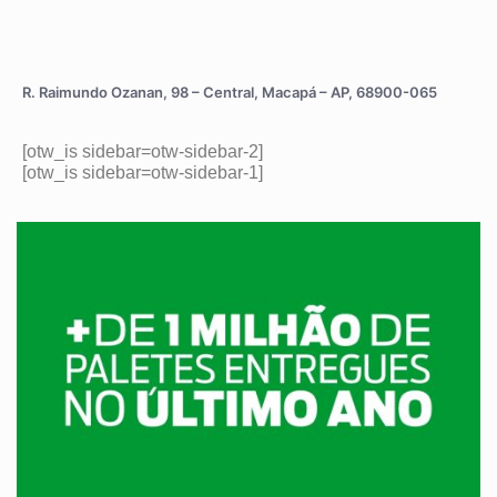
R. Raimundo Ozanan, 98 – Central, Macapá – AP, 68900-065
[otw_is sidebar=otw-sidebar-2]
[otw_is sidebar=otw-sidebar-1]