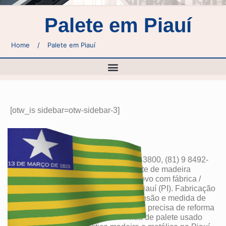
Palete em Piauí
Home
/
Palete em Piauí
[otw_is sidebar=otw-sidebar-3]
Palete no Piauí – PI? Disk (86) 4020-3800, (81) 9 8492-
5325 ou 0800-647-8801. Temos palete de madeira
plástico e metal novo usado e seminovo com fábrica /
indústria e distribuidor de palete no Piauí (PI). Fabricação
e comercio de todo tipo modelo dimensão e medida de
PALETE novo e usado no PI. Se você precisa de reforma
locação “aluguel” ou compra e venda de palete usado