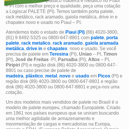
novo semi-novo de plástico madeira e metálico no Piauí
– PI com o melhor preço e qualidade, peça uma cotação
a Logiscal PALETE (PI). Temos também porta palete,
rack metálico, rack aramado, gaiola metálica, drive in e
chapatex novo e usado no Piauí – PI.
Atendemos todo o estado de
Piaui (PI)
(86) 4020-3800,
(81) 9 8492-5325 ou 0800-647-8801 com
palete
,
porta
palete
,
rack metalico
,
rack aramado
,
gaiola aramada
metálica
,
drive in
e
chapatex
novo e usado. Se você
precisa de palete em
Teresina
(PI),
Uniao
– PI,
Timon
(PI),
José de Freitas
-PI,
Parnaiba
(PI),
Altos
– PI,
Piripiri
(PI) e região disk (86) 4020-3800 ou 0800-647-
8801 ou caso precise de palete de
madeira
,
plástico
,
metal
,
novo
e
usado
em
Picos
(PI) e
região disk (89) 4020-3800 ou 0800-647-8801 e região
disk (86) 4020-3800 ou 0800-647-8801 e peça-nos uma
cotação.
Um dos modelos mais vendidos de palete no Brasil é o
modelo de palete europeu, chamado Europalete. Criado
em 1961 nos países europeus que se uniram buscando
uma melhor agilidade de armazenamento e
movimentação de cargas e mercadorias na Europa,