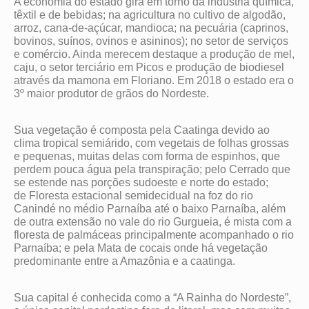
A economia do estado gira em torno da indústria química,
têxtil e de bebidas; na agricultura no cultivo de algodão,
arroz, cana-de-açúcar, mandioca; na pecuária (caprinos,
bovinos, suínos, ovinos e asininos); no setor de serviços
e comércio. Ainda merecem destaque a produção de mel,
caju, o setor terciário em Picos e produção de biodiesel
através da mamona em Floriano. Em 2018 o estado era o
3º maior produtor de grãos do Nordeste.
Sua vegetação é composta pela Caatinga devido ao
clima tropical semiárido, com vegetais de folhas grossas
e pequenas, muitas delas com forma de espinhos, que
perdem pouca água pela transpiração; pelo Cerrado que
se estende nas porções sudoeste e norte do estado;
de Floresta estacional semidecidual na foz do rio
Canindé no médio Parnaíba até o baixo Parnaíba, além
de outra extensão no vale do rio Gurgueia, é mista com a
floresta de palmáceas principalmente acompanhado o rio
Parnaíba; e pela Mata de cocais onde há vegetação
predominante entre a Amazônia e a caatinga.
Sua capital é conhecida como a “A Rainha do Nordeste”,