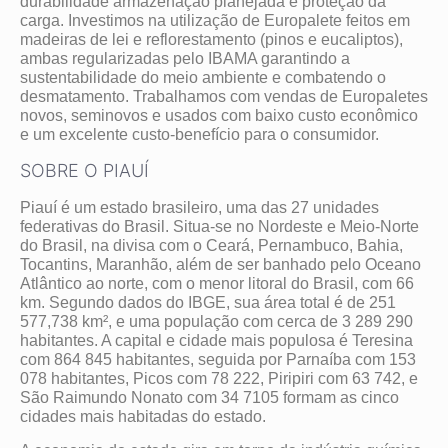
durabilidade armazenação planejada e proteção da
carga. Investimos na utilização de Europalete feitos em
madeiras de lei e reflorestamento (pinos e eucaliptos),
ambas regularizadas pelo IBAMA garantindo a
sustentabilidade do meio ambiente e combatendo o
desmatamento. Trabalhamos com vendas de Europaletes
novos, seminovos e usados com baixo custo econômico
e um excelente custo-benefício para o consumidor.
SOBRE O PIAUÍ
Piauí é um estado brasileiro, uma das 27 unidades
federativas do Brasil. Situa-se no Nordeste e Meio-Norte
do Brasil, na divisa com o Ceará, Pernambuco, Bahia,
Tocantins, Maranhão, além de ser banhado pelo Oceano
Atlântico ao norte, com o menor litoral do Brasil, com 66
km. Segundo dados do IBGE, sua área total é de 251
577,738 km², e uma população com cerca de 3 289 290
habitantes. A capital e cidade mais populosa é Teresina
com 864 845 habitantes, seguida por Parnaíba com 153
078 habitantes, Picos com 78 222, Piripiri com 63 742, e
São Raimundo Nonato com 34 7105 formam as cinco
cidades mais habitadas do estado.