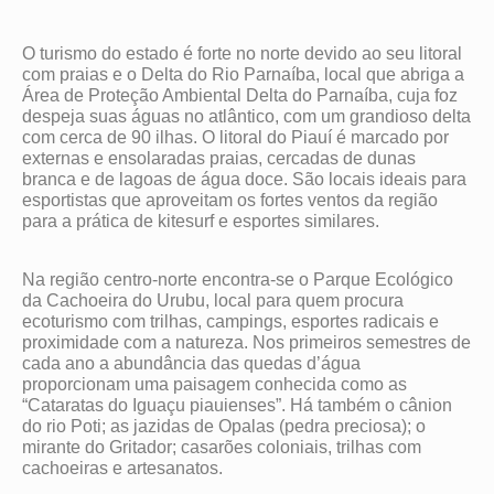
O turismo do estado é forte no norte devido ao seu litoral
com praias e o Delta do Rio Parnaíba, local que abriga a
Área de Proteção Ambiental Delta do Parnaíba, cuja foz
despeja suas águas no atlântico, com um grandioso delta
com cerca de 90 ilhas. O litoral do Piauí é marcado por
externas e ensolaradas praias, cercadas de dunas
branca e de lagoas de água doce. São locais ideais para
esportistas que aproveitam os fortes ventos da região
para a prática de kitesurf e esportes similares.
Na região centro-norte encontra-se o Parque Ecológico
da Cachoeira do Urubu, local para quem procura
ecoturismo com trilhas, campings, esportes radicais e
proximidade com a natureza. Nos primeiros semestres de
cada ano a abundância das quedas d’água
proporcionam uma paisagem conhecida como as
“Cataratas do Iguaçu piauienses”. Há também o cânion
do rio Poti; as jazidas de Opalas (pedra preciosa); o
mirante do Gritador; casarões coloniais, trilhas com
cachoeiras e artesanatos.