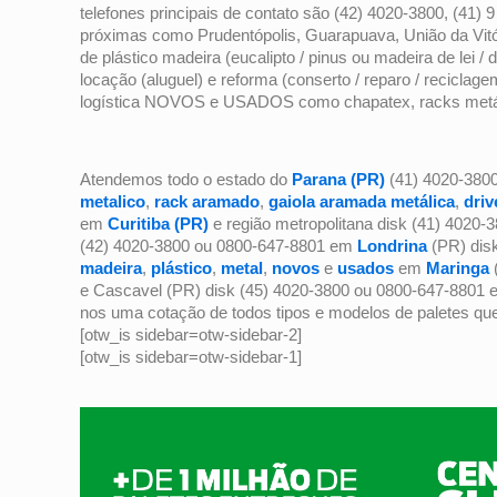
telefones principais de contato são (42) 4020-3800, (41
próximas como Prudentópolis, Guarapuava, União da Vitór
de plástico madeira (eucalipto / pinus ou madeira de lei / 
locação (aluguel) e reforma (conserto / reparo / recicla
logística NOVOS e USADOS como chapatex, racks metálic
Atendemos todo o estado do
Parana (PR)
(41) 4020-380
metalico
,
rack aramado
,
gaiola aramada metálica
,
driv
em
Curitiba (PR)
e região metropolitana disk (41) 4020
(42) 4020-3800 ou 0800-647-8801 em
Londrina
(PR) disk
madeira
,
plástico
,
metal
,
novos
e
usados
em
Maringa
e Cascavel (PR) disk (45) 4020-3800 ou 0800-647-8801 
nos uma cotação de todos tipos e modelos de paletes que
[otw_is sidebar=otw-sidebar-2]
[otw_is sidebar=otw-sidebar-1]