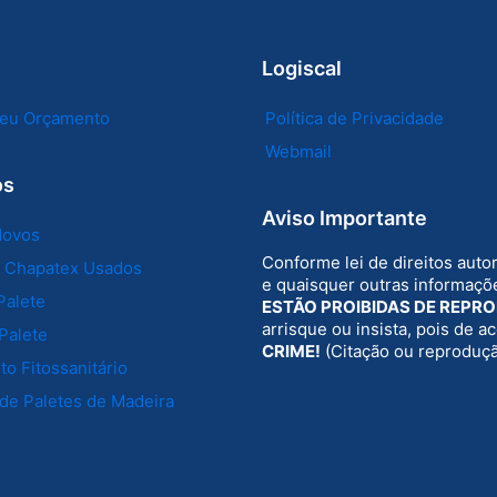
Logiscal
 seu Orçamento
Política de Privacidade
Webmail
os
Aviso Importante
Novos
Conforme lei de direitos auto
e Chapatex Usados
e quaisquer outras informaçõe
Palete
ESTÃO PROIBIDAS DE REPR
arrisque ou insista, pois de 
Palete
CRIME!
(Citação ou reproduç
o Fitossanitário
de Paletes de Madeira