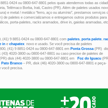
) 9 8851-0424 ou 0800-647-8801 pelos quais atendemos todas as cida
ia, Telêmaco Borba, Irati, Castro (PR). Além de paletes usados nov
dura) e metal / metálico “ferro, aço ou alumínio”, prestamos serviços 
gem) de paletes e comercializamos e entregamos outros produtos para
os, porta-paletes, racks aramados, drive in, gaiolas aramadas, e
0, (41) 9 8851-0424 ou 0800-647-8801 com
paletes
,
porta palete
,
ra
e in
e
chapatex
novo e usado. Se você precisa de paletes
-3800, (41) 9 8851-0424 ou 0800-647-8801 em
Ponta Grossa
(PR) di
 (43) 4020-3800 ou 0800-647-8801 ou caso precise de paletes de
(PR) disk (44) 4020-3800 ou 0800-647-8801 em
Foz do Iguacu
(PR
e
Pato Branco
– PR, disk (46) 4020-3800 ou 0800-647-8801 e peça-
 você precisa.