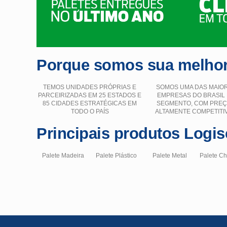
Porque somos sua melhor
TEMOS UNIDADES PRÓPRIAS E
SOMOS UMA DAS MAIO
PARCEIRIZADAS EM 25 ESTADOS E
EMPRESAS DO BRASIL
85 CIDADES ESTRATÉGICAS EM
SEGMENTO, COM PRE
TODO O PAÍS
ALTAMENTE COMPETITI
Principais produtos Logis
Palete Madeira
Palete Plástico
Palete Metal
Palete C