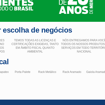
 escolha de negócios
RES
TEMOS TODAS AS LICENÇAS E
NÓS ENTREGAMOS PARA VOC
 NO
CERTIFICAÇÕES EXIGIDAS, TANTO
TODOS OS NOSSOS PRODUTOS
ÇOS
EM ÂMBITO FISCAL QUANTO
SERVIÇOS EM TODO TERRITÓR
VOS
AMBIENTAL
NACIONAL
cal
hapatex
Porta Palete
Rack Metálico
Rack Aramado
Gaiola Arama