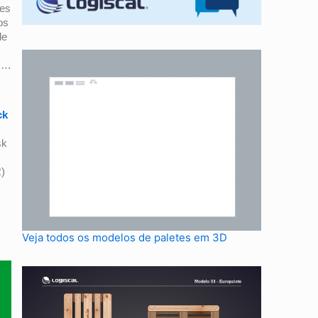
des
os
de
tc…
ck
sk
)
Veja todos os modelos de paletes em 3D