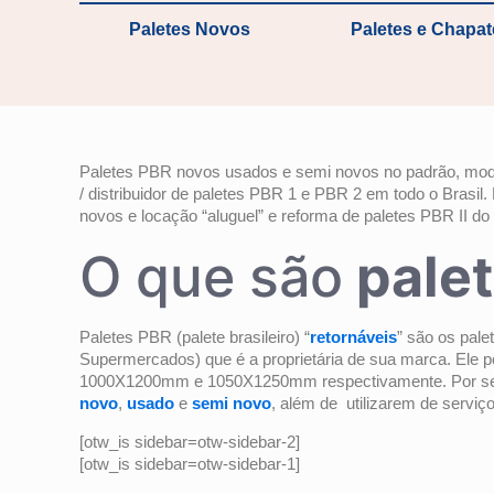
Paletes Novos
Paletes e Chapa
Paletes PBR novos usados e semi novos no padrão, model
/ distribuidor de paletes PBR 1 e PBR 2 em todo o Brasi
novos e locação “aluguel” e reforma de paletes PBR II do 
O que são
pale
Paletes PBR (palete brasileiro) “
retornáveis
” são os pal
Supermercados) que é a proprietária de sua marca. Ele 
1000X1200mm e 1050X1250mm respectivamente. Por ser o
novo
,
usado
e
semi novo
, além de utilizarem de serviç
[otw_is sidebar=otw-sidebar-2]
[otw_is sidebar=otw-sidebar-1]