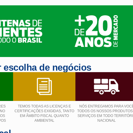
 escolha de negócios
RES
TEMOS TODAS AS LICENÇAS E
NÓS ENTREGAMOS PARA VOC
 NO
CERTIFICAÇÕES EXIGIDAS, TANTO
TODOS OS NOSSOS PRODUTOS
ÇOS
EM ÂMBITO FISCAL QUANTO
SERVIÇOS EM TODO TERRITÓR
VOS
AMBIENTAL
NACIONAL