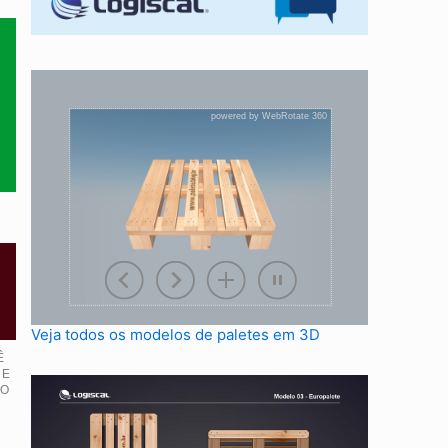
Veja todos os modelos de paletes em 3D
Ê
 E
IO