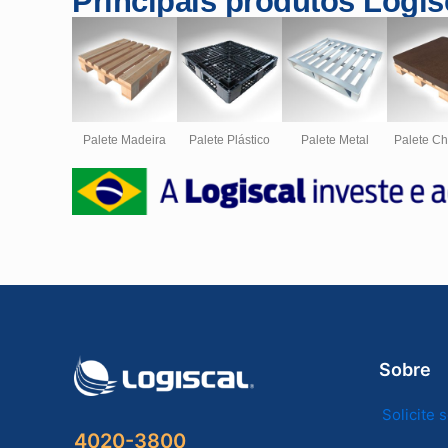
Principais produtos Logis
Palete Madeira
Palete Plástico
Palete Metal
Palete C
Sobre
Solicite
4020-3800