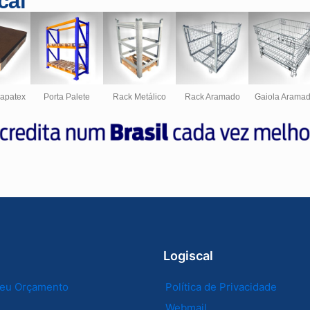
cal
hapatex
Porta Palete
Rack Metálico
Rack Aramado
Gaiola Arama
Logiscal
 seu Orçamento
Política de Privacidade
Webmail