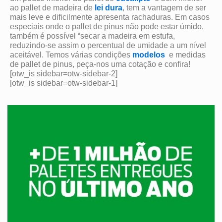
ao pallet de madeira de
lei dura
, tem a vantagem de ser
mais leve e dificilmente apresenta rachaduras. Em casos
especiais onde o pallet de pinus não pode estar úmido,
também é possível “secar a madeira em estufa,
reduzindo-se assim o percentual de umidade a um nível
aceitável. Temos várias condições
modelos
e medidas
de pallet de pinus, peça-nos uma cotação e confira!
[otw_is sidebar=otw-sidebar-2]
[otw_is sidebar=otw-sidebar-1]