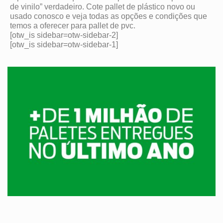
de vinilo” verdadeiro. Cote pallet de plástico novo ou
usado conosco e veja todas as opções e condições que
temos a oferecer para pallet de pvc.
[otw_is sidebar=otw-sidebar-2]
[otw_is sidebar=otw-sidebar-1]