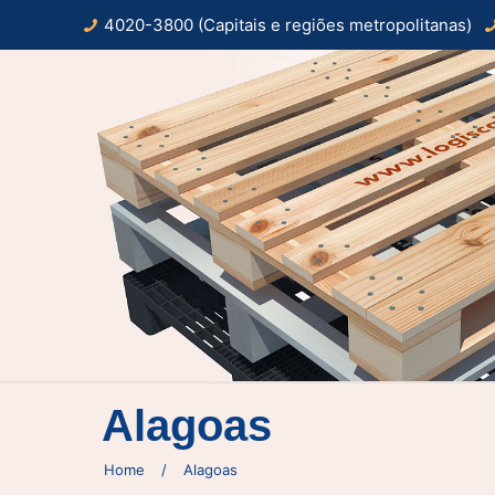
4020-3800 (Capitais e regiões metropolitanas)
Alagoas
Home
/
Alagoas