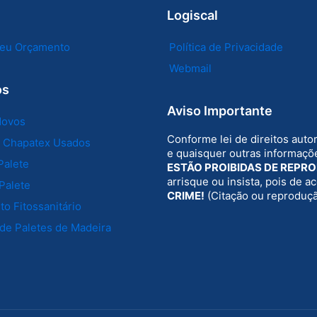
Logiscal
 seu Orçamento
Política de Privacidade
Webmail
os
Aviso Importante
Novos
Conforme lei de direitos auto
e Chapatex Usados
e quaisquer outras informaçõe
Palete
ESTÃO PROIBIDAS DE REPR
arrisque ou insista, pois de 
Palete
CRIME!
(Citação ou reproduç
o Fitossanitário
de Paletes de Madeira