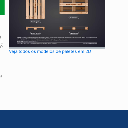
Ê
 E
IO
Veja todos os modelos de paletes em 2D
da