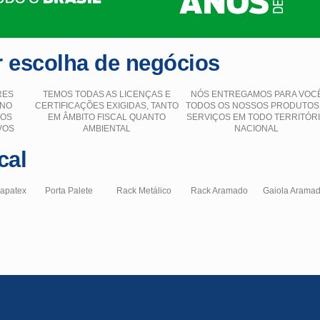
 escolha de negócios
RES
TEMOS TODAS AS LICENÇAS E
NÓS ENTREGAMOS PARA VOC
 NO
CERTIFICAÇÕES EXIGIDAS, TANTO
TODOS OS NOSSOS PRODUTOS
ÇOS
EM ÂMBITO FISCAL QUANTO
SERVIÇOS EM TODO TERRITÓR
VOS
AMBIENTAL
NACIONAL
cal
hapatex
Porta Palete
Rack Metálico
Rack Aramado
Gaiola Arama