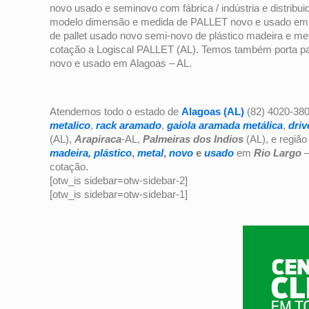
novo usado e seminovo com fábrica / indústria e distribui
modelo dimensão e medida de PALLET novo e usado em AL
de pallet usado novo semi-novo de plástico madeira e m
cotação a Logiscal PALLET (AL). Temos também porta pale
novo e usado em Alagoas – AL.
Atendemos todo o estado de
Alagoas (AL)
(82) 4020-380
metalico
,
rack aramado
,
gaiola aramada metálica
,
driv
(AL),
Arapiraca
-AL,
Palmeiras dos Indios
(AL), e região
madeira,
plástico
,
metal
,
novo
e
usado
em
Rio Largo
–
cotação.
[otw_is sidebar=otw-sidebar-2]
[otw_is sidebar=otw-sidebar-1]