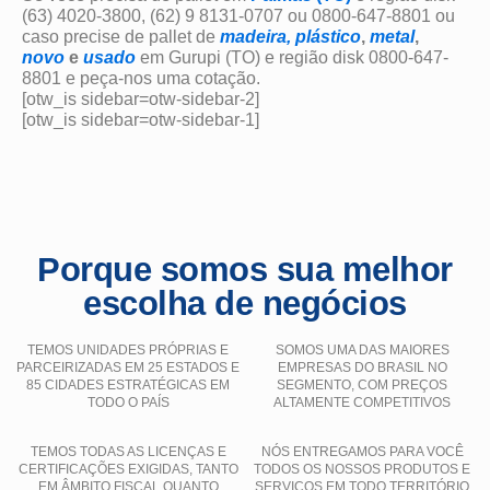
(63) 4020-3800, (62) 9 8131-0707 ou 0800-647-8801 ou
caso precise de pallet de
madeira,
plástico
,
metal
,
novo
e
usado
em Gurupi (TO) e região disk 0800-647-
8801 e peça-nos uma cotação.
[otw_is sidebar=otw-sidebar-2]
[otw_is sidebar=otw-sidebar-1]
Porque somos sua melhor
escolha de negócios
TEMOS UNIDADES PRÓPRIAS E
SOMOS UMA DAS MAIORES
PARCEIRIZADAS EM 25 ESTADOS E
EMPRESAS DO BRASIL NO
85 CIDADES ESTRATÉGICAS EM
SEGMENTO, COM PREÇOS
TODO O PAÍS
ALTAMENTE COMPETITIVOS
TEMOS TODAS AS LICENÇAS E
NÓS ENTREGAMOS PARA VOCÊ
CERTIFICAÇÕES EXIGIDAS, TANTO
TODOS OS NOSSOS PRODUTOS E
EM ÂMBITO FISCAL QUANTO
SERVIÇOS EM TODO TERRITÓRIO