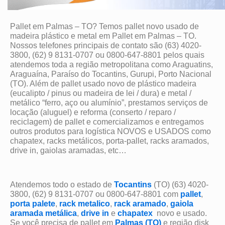
Pallet em Palmas – TO? Temos pallet novo usado de
madeira plástico e metal em Pallet em Palmas – TO.
Nossos telefones principais de contato são (63) 4020-
3800, (62) 9 8131-0707 ou 0800-647-8801 pelos quais
atendemos toda a região metropolitana como Araguatins,
Araguaína, Paraíso do Tocantins, Gurupi, Porto Nacional
(TO). Além de pallet usado novo de plástico madeira
(eucalipto / pinus ou madeira de lei / dura) e metal /
metálico “ferro, aço ou alumínio”, prestamos serviços de
locação (aluguel) e reforma (conserto / reparo /
reciclagem) de pallet e comercializamos e entregamos
outros produtos para logística NOVOS e USADOS como
chapatex, racks metálicos, porta-pallet, racks aramados,
drive in, gaiolas aramadas, etc…
Atendemos todo o estado de
Tocantins
(TO) (63) 4020-
3800, (62) 9 8131-0707 ou 0800-647-8801 com
pallet
,
porta palete
,
rack metalico
,
rack aramado
,
gaiola
aramada metálica
,
drive in
e
chapatex
novo e usado.
Se você precisa de pallet em
Palmas (TO)
e região disk