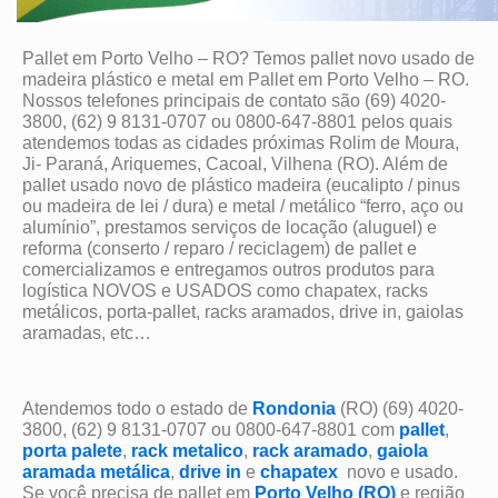
Pallet em Porto Velho – RO? Temos pallet novo usado de
madeira plástico e metal em Pallet em Porto Velho – RO.
Nossos telefones principais de contato são (69) 4020-
3800, (62) 9 8131-0707 ou 0800-647-8801 pelos quais
atendemos todas as cidades próximas Rolim de Moura,
Ji- Paraná, Ariquemes, Cacoal, Vilhena (RO). Além de
pallet usado novo de plástico madeira (eucalipto / pinus
ou madeira de lei / dura) e metal / metálico “ferro, aço ou
alumínio”, prestamos serviços de locação (aluguel) e
reforma (conserto / reparo / reciclagem) de pallet e
comercializamos e entregamos outros produtos para
logística NOVOS e USADOS como chapatex, racks
metálicos, porta-pallet, racks aramados, drive in, gaiolas
aramadas, etc…
Atendemos todo o estado de
Rondonia
(RO) (69) 4020-
3800, (62) 9 8131-0707 ou 0800-647-8801 com
pallet
,
porta palete
,
rack metalico
,
rack aramado
,
gaiola
aramada metálica
,
drive in
e
chapatex
novo e usado.
Se você precisa de pallet em
Porto Velho (RO)
e região