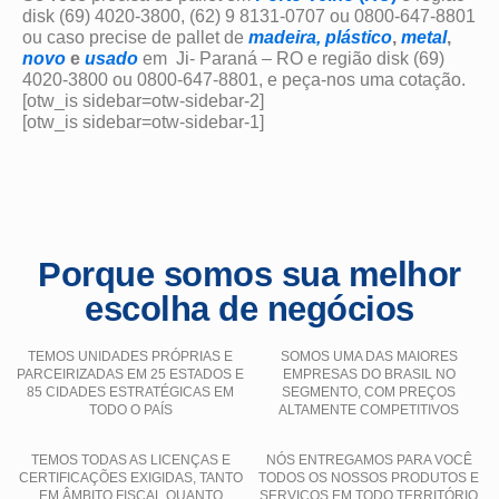
disk (69) 4020-3800, (62) 9 8131-0707 ou 0800-647-8801
ou caso precise de pallet de
madeira,
plástico
,
metal
,
novo
e
usado
em Ji- Paraná – RO e região disk (69)
4020-3800 ou 0800-647-8801, e peça-nos uma cotação.
[otw_is sidebar=otw-sidebar-2]
[otw_is sidebar=otw-sidebar-1]
Porque somos sua melhor
escolha de negócios
TEMOS UNIDADES PRÓPRIAS E
SOMOS UMA DAS MAIORES
PARCEIRIZADAS EM 25 ESTADOS E
EMPRESAS DO BRASIL NO
85 CIDADES ESTRATÉGICAS EM
SEGMENTO, COM PREÇOS
TODO O PAÍS
ALTAMENTE COMPETITIVOS
TEMOS TODAS AS LICENÇAS E
NÓS ENTREGAMOS PARA VOCÊ
CERTIFICAÇÕES EXIGIDAS, TANTO
TODOS OS NOSSOS PRODUTOS E
EM ÂMBITO FISCAL QUANTO
SERVIÇOS EM TODO TERRITÓRIO