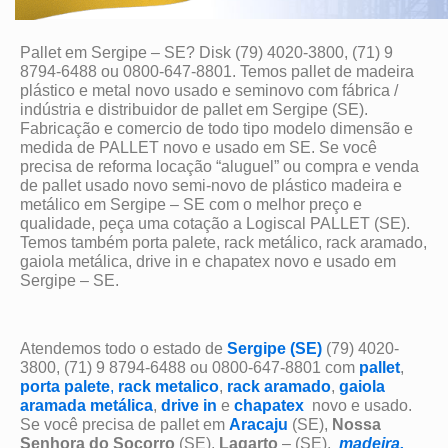
Pallet em Sergipe – SE? Disk (79) 4020-3800, (71) 9
8794-6488 ou 0800-647-8801. Temos pallet de madeira
plástico e metal novo usado e seminovo com fábrica /
indústria e distribuidor de pallet em Sergipe (SE).
Fabricação e comercio de todo tipo modelo dimensão e
medida de PALLET novo e usado em SE. Se você
precisa de reforma locação “aluguel” ou compra e venda
de pallet usado novo semi-novo de plástico madeira e
metálico em Sergipe – SE com o melhor preço e
qualidade, peça uma cotação a Logiscal PALLET (SE).
Temos também porta palete, rack metálico, rack aramado,
gaiola metálica, drive in e chapatex novo e usado em
Sergipe – SE.
Atendemos todo o estado de
Sergipe (SE)
(79) 4020-
3800, (71) 9 8794-6488 ou 0800-647-8801 com
pallet
,
porta palete
,
rack metalico
,
rack aramado
,
gaiola
aramada metálica
,
drive in
e
chapatex
novo e usado.
Se você precisa de pallet em
Aracaju
(SE),
Nossa
Senhora do Socorro
(SE),
Lagarto
– (SE),
madeira,