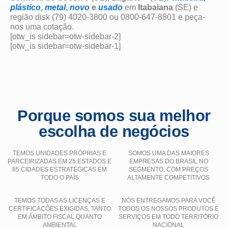
plástico
,
metal
,
novo
e
usado
em
Itabaiana
(SE) e
região disk (79) 4020-3800 ou 0800-647-8801 e peça-
nos uma cotação.
[otw_is sidebar=otw-sidebar-2]
[otw_is sidebar=otw-sidebar-1]
Porque somos sua melhor
escolha de negócios
TEMOS UNIDADES PRÓPRIAS E
SOMOS UMA DAS MAIORES
PARCEIRIZADAS EM 25 ESTADOS E
EMPRESAS DO BRASIL NO
85 CIDADES ESTRATÉGICAS EM
SEGMENTO, COM PREÇOS
TODO O PAÍS
ALTAMENTE COMPETITIVOS
TEMOS TODAS AS LICENÇAS E
NÓS ENTREGAMOS PARA VOCÊ
CERTIFICAÇÕES EXIGIDAS, TANTO
TODOS OS NOSSOS PRODUTOS E
EM ÂMBITO FISCAL QUANTO
SERVIÇOS EM TODO TERRITÓRIO
AMBIENTAL
NACIONAL