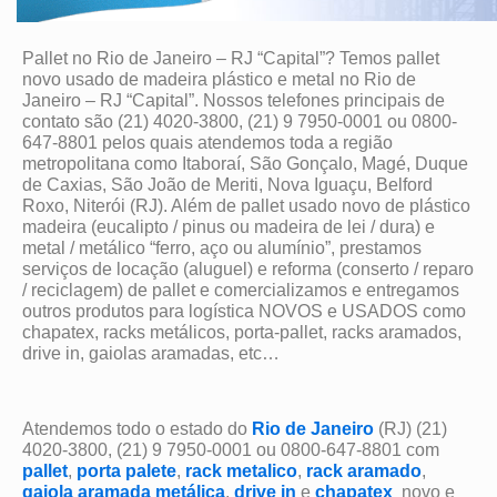
Pallet no Rio de Janeiro – RJ “Capital”? Temos pallet
novo usado de madeira plástico e metal no Rio de
Janeiro – RJ “Capital”. Nossos telefones principais de
contato são (21) 4020-3800, (21) 9 7950-0001 ou 0800-
647-8801 pelos quais atendemos toda a região
metropolitana como Itaboraí, São Gonçalo, Magé, Duque
de Caxias, São João de Meriti, Nova Iguaçu, Belford
Roxo, Niterói (RJ). Além de pallet usado novo de plástico
madeira (eucalipto / pinus ou madeira de lei / dura) e
metal / metálico “ferro, aço ou alumínio”, prestamos
serviços de locação (aluguel) e reforma (conserto / reparo
/ reciclagem) de pallet e comercializamos e entregamos
outros produtos para logística NOVOS e USADOS como
chapatex, racks metálicos, porta-pallet, racks aramados,
drive in, gaiolas aramadas, etc…
Atendemos todo o estado do
Rio de Janeiro
(RJ) (21)
4020-3800, (21) 9 7950-0001 ou 0800-647-8801 com
pallet
,
porta palete
,
rack metalico
,
rack aramado
,
gaiola aramada metálica
,
drive in
e
chapatex
novo e