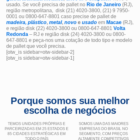
usado. Se você precisa de pallet no
Rio de Janeiro
(RJ),
região metropolitana, disk (21) 4020-3800, (21) 9 7950-
0001 ou 0800-647-8801 caso precise de pallet de
madeira,
plástico
,
metal
,
novo
e
usado
em
Macae
(RJ),
e região disk (22) 4020-3800 ou 0800-647-8801
Volta
Redonda
– RJ e região disk (24) 4020-3800 ou 0800-
647-8801 e peça-nos uma cotação de todo tipo e modelo
de pallet que você precisa.
[otw_is sidebar=otw-sidebar-2]
[otw_is sidebar=otw-sidebar-1]
Porque somos sua melhor
escolha de negócios
TEMOS UNIDADES PRÓPRIAS E
SOMOS UMA DAS MAIORES
PARCEIRIZADAS EM 25 ESTADOS E
EMPRESAS DO BRASIL NO
85 CIDADES ESTRATÉGICAS EM
SEGMENTO, COM PREÇOS
TODO O PAÍS
ALTAMENTE COMPETITIVOS