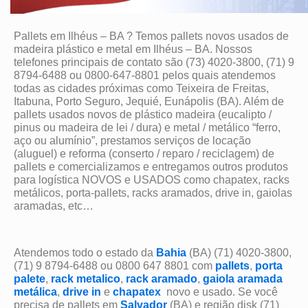
Pallets em Ilhéus – BA ? Temos pallets novos usados de
madeira plástico e metal em Ilhéus – BA. Nossos
telefones principais de contato são (73) 4020-3800, (71) 9
8794-6488 ou 0800-647-8801 pelos quais atendemos
todas as cidades próximas como Teixeira de Freitas,
Itabuna, Porto Seguro, Jequié, Eunápolis (BA). Além de
pallets usados novos de plástico madeira (eucalipto /
pinus ou madeira de lei / dura) e metal / metálico “ferro,
aço ou alumínio”, prestamos serviços de locação
(aluguel) e reforma (conserto / reparo / reciclagem) de
pallets e comercializamos e entregamos outros produtos
para logística NOVOS e USADOS como chapatex, racks
metálicos, porta-pallets, racks aramados, drive in, gaiolas
aramadas, etc…
Atendemos todo o estado da
Bahia
(BA) (71) 4020-3800,
(71) 9 8794-6488 ou 0800 647 8801 com
pallets
,
porta
palete
,
rack metalico
,
rack aramado
,
gaiola aramada
metálica
,
drive in
e
chapatex
novo e usado. Se você
precisa de pallets em
Salvador
(BA) e região disk (71)