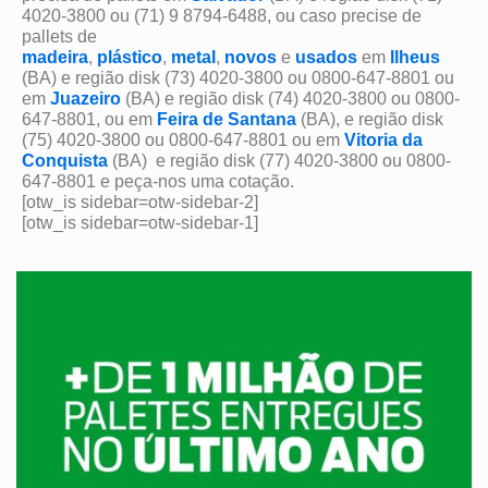
4020-3800 ou (71) 9 8794-6488, ou caso precise de
pallets de
madeira
,
plástico
,
metal
,
novos
e
usados
em
Ilheus
(BA) e região disk (73) 4020-3800 ou 0800-647-8801 ou
em
Juazeiro
(BA) e região disk (74) 4020-3800 ou 0800-
647-8801, ou em
Feira de Santana
(BA), e região disk
(75) 4020-3800 ou 0800-647-8801 ou em
Vitoria da
Conquista
(BA) e região disk (77) 4020-3800 ou 0800-
647-8801 e peça-nos uma cotação.
[otw_is sidebar=otw-sidebar-2]
[otw_is sidebar=otw-sidebar-1]