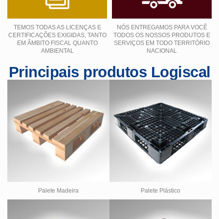
TEMOS TODAS AS LICENÇAS E
NÓS ENTREGAMOS PARA VOCÊ
CERTIFICAÇÕES EXIGIDAS, TANTO
TODOS OS NOSSOS PRODUTOS E
EM ÂMBITO FISCAL QUANTO
SERVIÇOS EM TODO TERRITÓRIO
AMBIENTAL
NACIONAL
Principais produtos Logiscal
Palete Madeira
Palete Plástico