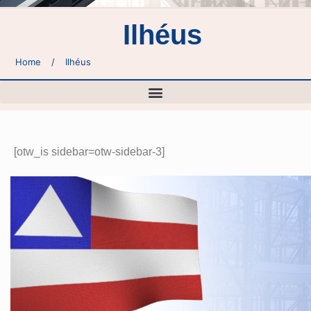
Ilhéus
Home
/
Ilhéus
[otw_is sidebar=otw-sidebar-3]