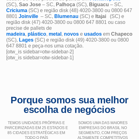
(SC),
Sao Jose
– SC,
Palhoça
(SC),
Biguacu
– SC,
Criciuma
(SC) e região disk (48) 4020-3800 ou 0800 647
8801
Joinville
– SC,
Blumenau
(SC) e
Itajai
(SC) e
região disk (47) 4020-3800 ou 0800 647 8801 ou caso
precise de pallets de
madeira
,
plástico
,
metal
,
novos
e
usados
em
Chapeco
(SC),
Lages
(SC) e região disk (49) 4020-3800 ou 0800
647 8801 e peça-nos uma cotação.
[otw_is sidebar=otw-sidebar-2]
[otw_is sidebar=otw-sidebar-1]
Porque somos sua melhor
escolha de negócios
TEMOS UNIDADES PRÓPRIAS E
SOMOS UMA DAS MAIORES
PARCEIRIZADAS EM 25 ESTADOS E
EMPRESAS DO BRASIL NO
85 CIDADES ESTRATÉGICAS EM
SEGMENTO, COM PREÇOS
TODO O PAÍS
ALTAMENTE COMPETITIVOS