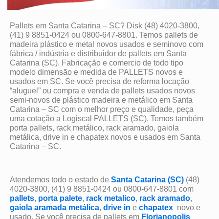
Pallets em Santa Catarina – SC? Disk (48) 4020-3800,
(41) 9 8851-0424 ou 0800-647-8801. Temos pallets de
madeira plástico e metal novos usados e seminovo com
fábrica / indústria e distribuidor de pallets em Santa
Catarina (SC). Fabricação e comercio de todo tipo
modelo dimensão e medida de PALLETS novos e
usados em SC. Se você precisa de reforma locação
“aluguel” ou compra e venda de pallets usados novos
semi-novos de plástico madeira e metálico em Santa
Catarina – SC com o melhor preço e qualidade, peça
uma cotação a Logiscal PALLETS (SC). Temos também
porta pallets, rack metálico, rack aramado, gaiola
metálica, drive in e chapatex novos e usados em Santa
Catarina – SC.
Atendemos todo o estado de
Santa Catarina (SC)
(48)
4020-3800, (41) 9 8851-0424 ou 0800-647-8801 com
pallets
,
porta palete
,
rack metalico
,
rack aramado
,
gaiola aramada metálica
,
drive in
e
chapatex
novo e
usado. Se você precisa de pallets em
Florianopolis