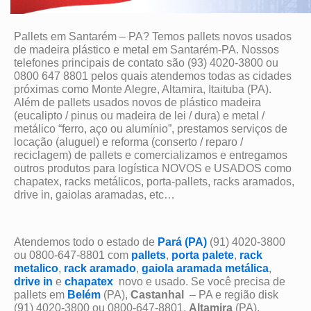
Pallets em Santarém – PA? Temos pallets novos usados
de madeira plástico e metal em Santarém-PA. Nossos
telefones principais de contato são (93) 4020-3800 ou
0800 647 8801 pelos quais atendemos todas as cidades
próximas como Monte Alegre, Altamira, Itaituba (PA).
Além de pallets usados novos de plástico madeira
(eucalipto / pinus ou madeira de lei / dura) e metal /
metálico “ferro, aço ou alumínio”, prestamos serviços de
locação (aluguel) e reforma (conserto / reparo /
reciclagem) de pallets e comercializamos e entregamos
outros produtos para logística NOVOS e USADOS como
chapatex, racks metálicos, porta-pallets, racks aramados,
drive in, gaiolas aramadas, etc…
Atendemos todo o estado de
Pará (PA)
(91) 4020-3800
ou 0800-647-8801 com
pallets
,
porta palete
,
rack
metalico
,
rack aramado
,
gaiola aramada metálica
,
drive in
e
chapatex
novo e usado. Se você precisa de
pallets em
Belém
(PA),
Castanhal
– PA e região disk
(91) 4020-3800 ou 0800-647-8801,
Altamira
(PA),