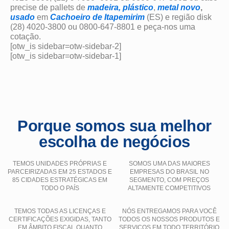
precise de pallets de
madeira,
plástico
,
metal
novo
,
usado
em
Cachoeiro de Itapemirim
(ES) e região disk
(28) 4020-3800 ou 0800-647-8801 e peça-nos uma
cotação.
[otw_is sidebar=otw-sidebar-2]
[otw_is sidebar=otw-sidebar-1]
Porque somos sua melhor
escolha de negócios
TEMOS UNIDADES PRÓPRIAS E
SOMOS UMA DAS MAIORES
PARCEIRIZADAS EM 25 ESTADOS E
EMPRESAS DO BRASIL NO
85 CIDADES ESTRATÉGICAS EM
SEGMENTO, COM PREÇOS
TODO O PAÍS
ALTAMENTE COMPETITIVOS
TEMOS TODAS AS LICENÇAS E
NÓS ENTREGAMOS PARA VOCÊ
CERTIFICAÇÕES EXIGIDAS, TANTO
TODOS OS NOSSOS PRODUTOS E
EM ÂMBITO FISCAL QUANTO
SERVIÇOS EM TODO TERRITÓRIO