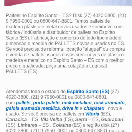
Pallets no Espirito Santo – ES? Disk (27) 4020-3800, (21)
9 7950-0001 ou 0800-647-8801. Temos pallets de
madeira plástico e metal novos usados e seminovo com
fábrica / indústria e distribuidor de pallets no Espírito
Santo (ES). Fabricação e comercio de todo tipo modelo
dimensão e medida de PALLETS novos e usados no ES.
Se você precisa de reforma, locação “aluguel” ou compra
e venda de pallets usados novos semi-novos de plástico
madeira e metalico no Espírito Santo – ES com o melhor
preço e qualidade, peça uma cotação a Logiscal
PALLETS (ES).
Atendemos todo o estado do
Espirito Santo (ES)
(27)
4020-3800, (21) 9 7950-0001 ou 0800-647-8801
com
pallets
,
porta palete
,
rack metalico
,
rack aramado
,
gaiola aramada metálica
,
drive in
e
chapatex
novo e
usado. Se você precisa de pallets em
Vitoria
(ES),
Cariacica
– ES,
Vila Velha
(ES),
Serra
– ES,
Guarapari
(ES),
Linhares
– ES ,
Colatina
(ES) e região disk (27)
4020-3800, (21) 9 7950- 0001 ou 0800-647-8801 ou caso