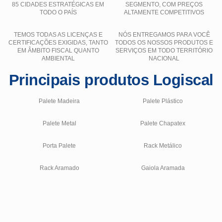
85 CIDADES ESTRATÉGICAS EM
SEGMENTO, COM PREÇOS
TODO O PAÍS
ALTAMENTE COMPETITIVOS
TEMOS TODAS AS LICENÇAS E
NÓS ENTREGAMOS PARA VOCÊ
CERTIFICAÇÕES EXIGIDAS, TANTO
TODOS OS NOSSOS PRODUTOS E
EM ÂMBITO FISCAL QUANTO
SERVIÇOS EM TODO TERRITÓRIO
AMBIENTAL
NACIONAL
Principais produtos Logiscal
Palete Madeira
Palete Plástico
Palete Metal
Palete Chapatex
Porta Palete
Rack Metálico
Rack Aramado
Gaiola Aramada