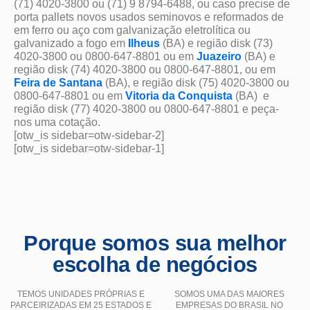
(71) 4020-3800 ou (71) 9 8794-6488, ou caso precise de
porta pallets novos usados seminovos e reformados de
em ferro ou aço com galvanização eletrolítica ou
galvanizado a fogo em
Ilheus
(BA) e região disk (73)
4020-3800 ou 0800-647-8801 ou em
Juazeiro
(BA) e
região disk (74) 4020-3800 ou 0800-647-8801, ou em
Feira de Santana
(BA), e região disk (75) 4020-3800 ou
0800-647-8801 ou em
Vitoria da Conquista
(BA) e
região disk (77) 4020-3800 ou 0800-647-8801 e peça-
nos uma cotação.
[otw_is sidebar=otw-sidebar-2]
[otw_is sidebar=otw-sidebar-1]
Porque somos sua melhor
escolha de negócios
TEMOS UNIDADES PRÓPRIAS E
SOMOS UMA DAS MAIORES
PARCEIRIZADAS EM 25 ESTADOS E
EMPRESAS DO BRASIL NO