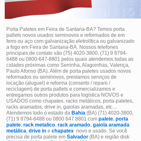
Porta Paletes em Feira de Santana-BA? Temos porta
pallets novos usados seminovos e reformados de em
ferro ou aço com galvanização eletrolítica ou galvanizado
a fogo em Feira de Santana-BA. Nossos telefones
principais de contato são (75) 4020-3800, (71) 9 8794-
6488 ou 0800-647-8801 pelos quais atendemos todas as
cidades próximas como Serrinha, Alagoinhas, Valença,
Paulo Afonso (BA). Além de porta paletes usados novos
reformados ou seminovos, prestamos serviços de
locação (aluguel) e reforma (conserto / reparo /
reciclagem) de porta pallets e comercializamos e
entregamos outros produtos para logística NOVOS e
USADOS como chapatex, racks metálicos, porta-paletes,
racks aramados, drive in, gaiolas aramadas, etc…
Atendemos todo o estado da
Bahia
(BA) (71) 4020-3800,
(71) 9 8794-6488 ou 0800 647 8801 com
palete
,
porta
palete
,
rack metalico
,
rack aramado
,
gaiola aramada
metálica
,
drive in
e
chapatex
novo e usado. Se você
precisa de porta palete em
Salvador
(BA) e região disk