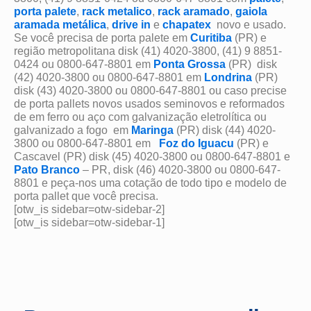
porta palete
,
rack metalico
,
rack aramado
,
gaiola
aramada metálica
,
drive in
e
chapatex
novo e usado.
Se você precisa de porta palete em
Curitiba
(PR) e
região metropolitana disk (41) 4020-3800, (41) 9 8851-
0424 ou 0800-647-8801 em
Ponta Grossa
(PR) disk
(42) 4020-3800 ou 0800-647-8801 em
Londrina
(PR)
disk (43) 4020-3800 ou 0800-647-8801 ou caso precise
de porta pallets novos usados seminovos e reformados
de em ferro ou aço com galvanização eletrolítica ou
galvanizado a fogo em
Maringa
(PR) disk (44) 4020-
3800 ou 0800-647-8801 em
Foz do Iguacu
(PR) e
Cascavel (PR) disk (45) 4020-3800 ou 0800-647-8801 e
Pato Branco
– PR, disk (46) 4020-3800 ou 0800-647-
8801 e peça-nos uma cotação de todo tipo e modelo de
porta pallet que você precisa.
[otw_is sidebar=otw-sidebar-2]
[otw_is sidebar=otw-sidebar-1]