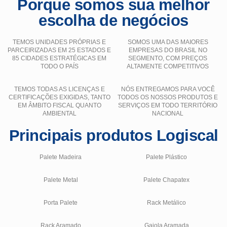
Porque somos sua melhor
escolha de negócios
TEMOS UNIDADES PRÓPRIAS E
SOMOS UMA DAS MAIORES
PARCEIRIZADAS EM 25 ESTADOS E
EMPRESAS DO BRASIL NO
85 CIDADES ESTRATÉGICAS EM
SEGMENTO, COM PREÇOS
TODO O PAÍS
ALTAMENTE COMPETITIVOS
TEMOS TODAS AS LICENÇAS E
NÓS ENTREGAMOS PARA VOCÊ
CERTIFICAÇÕES EXIGIDAS, TANTO
TODOS OS NOSSOS PRODUTOS E
EM ÂMBITO FISCAL QUANTO
SERVIÇOS EM TODO TERRITÓRIO
AMBIENTAL
NACIONAL
Principais produtos Logiscal
Palete Madeira
Palete Plástico
Palete Metal
Palete Chapatex
Porta Palete
Rack Metálico
Rack Aramado
Gaiola Aramada