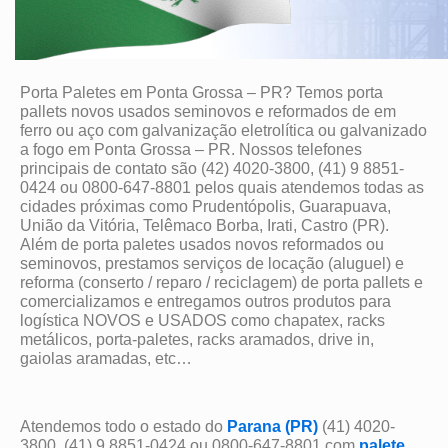
Porta Paletes em Ponta Grossa – PR? Temos porta
pallets novos usados seminovos e reformados de em
ferro ou aço com galvanização eletrolítica ou galvanizado
a fogo em Ponta Grossa – PR. Nossos telefones
principais de contato são (42) 4020-3800, (41) 9 8851-
0424 ou 0800-647-8801 pelos quais atendemos todas as
cidades próximas como Prudentópolis, Guarapuava,
União da Vitória, Telêmaco Borba, Irati, Castro (PR).
Além de porta paletes usados novos reformados ou
seminovos, prestamos serviços de locação (aluguel) e
reforma (conserto / reparo / reciclagem) de porta pallets e
comercializamos e entregamos outros produtos para
logística NOVOS e USADOS como chapatex, racks
metálicos, porta-paletes, racks aramados, drive in,
gaiolas aramadas, etc…
Atendemos todo o estado do
Parana (PR)
(41) 4020-
3800, (41) 9 8851-0424 ou 0800-647-8801 com
palete
,