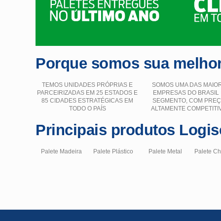
Porque somos sua melhor
TEMOS UNIDADES PRÓPRIAS E
SOMOS UMA DAS MAIO
PARCEIRIZADAS EM 25 ESTADOS E
EMPRESAS DO BRASIL
85 CIDADES ESTRATÉGICAS EM
SEGMENTO, COM PRE
TODO O PAÍS
ALTAMENTE COMPETITI
Principais produtos Logis
Palete Madeira
Palete Plástico
Palete Metal
Palete C