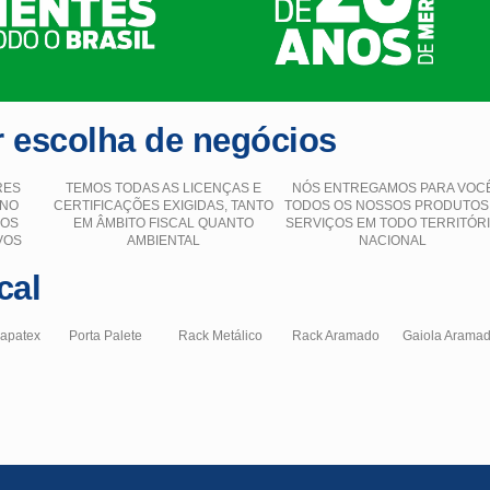
 escolha de negócios
RES
TEMOS TODAS AS LICENÇAS E
NÓS ENTREGAMOS PARA VOC
 NO
CERTIFICAÇÕES EXIGIDAS, TANTO
TODOS OS NOSSOS PRODUTOS
ÇOS
EM ÂMBITO FISCAL QUANTO
SERVIÇOS EM TODO TERRITÓR
VOS
AMBIENTAL
NACIONAL
cal
hapatex
Porta Palete
Rack Metálico
Rack Aramado
Gaiola Arama