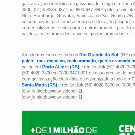
galvanização eletrolítica ou galvanizado a fogo em Porto 
3800, (51) 9 8585-0877 ou 0800-647-8801 pelos quais a
Novo Hamburgo, Gravataí, Sapucaia do Sul, Guaíba, Alv
ou seminovos, prestamos serviços de locação (aluguel) e r
comercializamos e entregamos outros produtos para lo
paletes, racks aramados, drive in, gaiolas aramadas, et
Atendemos todo o estado do
Rio Grande do Sul
(RS) (5
palete
,
rack metalico
,
rack aramado
,
gaiola aramada m
palete em
Porto Alegre (RS)
e região disk (51) 4020-38
(53) 4020-3800 ou 0800 647 8801 ou caso precise de por
com galvanização eletrolítica ou galvanizado a fogo
em
C
Santa Maria (RS)
e região disk (55) 4020-3800 ou 0800
[otw_is sidebar=otw-sidebar-2]
[otw_is sidebar=otw-sidebar-1]