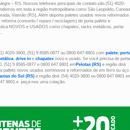
Alegre – RS. Nossos telefones principais de contato são (51) 4020-
tendemos em toda a região metropolitana como São Leopoldo, Canoas
orada, Viamão (RS). Além deporta paletes usados novos reformados
eforma (conserto / reparo / reciclagem) de porta pallets e
gística NOVOS e USADOS como chapatex, racks metálicos, porta-
c…
1) 4020-3800, (51) 9 8585-0877 ou 0800-647-8801 com
palete
,
port
etálica
,
drive in
e
chapatex
novo e usado. Se você precisa de porta
00, (51) 9 8585-0877 e 0800 647 8801 em
Pelotas (RS)
e região disk
ta pallets novos usados seminovos e reformados de em ferro ou aço
axias do Sul (RS)
e região disk (54) 4020-3800 ou 0800 647 8801 e
 647 8801 e peça-nos uma cotação.