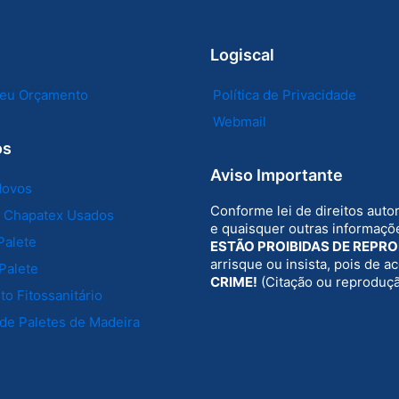
Logiscal
 seu Orçamento
Política de Privacidade
Webmail
os
Aviso Importante
Novos
Conforme lei de direitos auto
e Chapatex Usados
e quaisquer outras informaçõe
Palete
ESTÃO PROIBIDAS DE REPR
arrisque ou insista, pois de 
Palete
CRIME!
(Citação ou reproduç
o Fitossanitário
de Paletes de Madeira