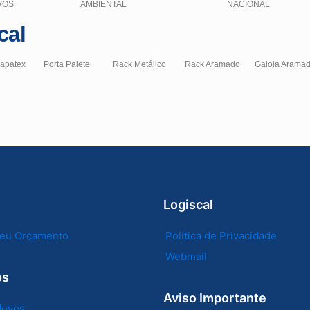
VOS
AMBIENTAL
NACIONAL
cal
hapatex
Porta Palete
Rack Metálico
Rack Aramado
Gaiola Arama
Logiscal
 seu Orçamento
Política de Privacidade
Webmail
os
Aviso Importante
Novos