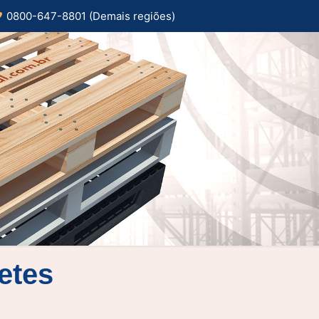
0800-647-8801 (Demais regiões)
letes