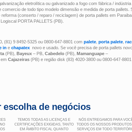
anização eletrolítica ou galvanizado a fogo com fábrica / indústria
 e comercio de todo tipo modelo dimensão e medida de porta pallets. 
reforma (conserto / reparo / reciclagem) de porta pallets em Paraiba
a Logiscal PORTA PALLETS (PB).
, (81)
9 8492-5325 ou 0800-647-8801 com
palete
,
porta palete
,
rac
e in
e
chapatex
novo e usado. Se você precisa de porta pallets nov
ta
(PB),
Bayeux
– PB,
Cabedelo
(PB),
Mamanguape
–
s em
Cajazeiras
(PB) e região disk (83) 4020-3800 ou 0800-647-8801
 escolha de negócios
RES
TEMOS TODAS AS LICENÇAS E
NÓS ENTREGAMOS PARA VOC
 NO
CERTIFICAÇÕES EXIGIDAS, TANTO
TODOS OS NOSSOS PRODUTOS
ÇOS
EM ÂMBITO FISCAL QUANTO
SERVIÇOS EM TODO TERRITÓR