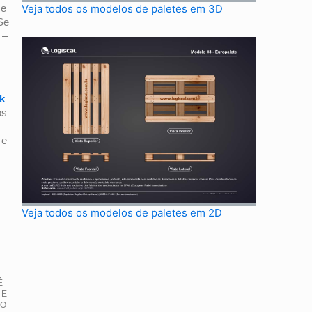
 e
Veja todos os modelos de paletes em 3D
Se
 –
k
os
 e
Veja todos os modelos de paletes em 2D
Ê
 E
IO