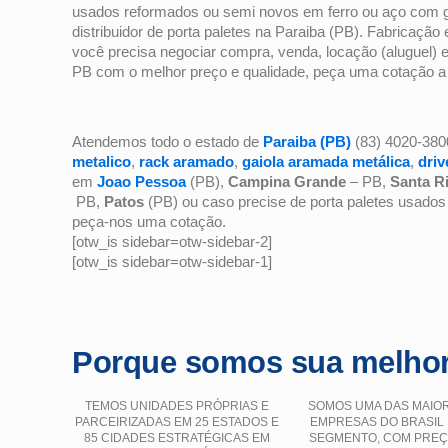
usados reformados ou semi novos em ferro ou aço com galv
distribuidor de porta paletes na Paraiba (PB). Fabricação
você precisa negociar compra, venda, locação (aluguel) e 
PB com o melhor preço e qualidade, peça uma cotação 
Atendemos todo o estado de
Paraiba (PB)
(83) 4020-3800
metalico
,
rack aramado
,
gaiola aramada metálica
,
driv
em
Joao Pessoa
(PB),
Campina Grande
– PB,
Santa Ri
PB,
Patos
(PB) ou caso precise de porta paletes usado
peça-nos uma cotação.
[otw_is sidebar=otw-sidebar-2]
[otw_is sidebar=otw-sidebar-1]
Porque somos sua melhor
TEMOS UNIDADES PRÓPRIAS E
SOMOS UMA DAS MAIO
PARCEIRIZADAS EM 25 ESTADOS E
EMPRESAS DO BRASIL
85 CIDADES ESTRATÉGICAS EM
SEGMENTO, COM PRE