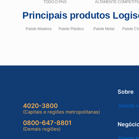
TODO O PAÍS
ALTAMENTE COMPETITI
Principais produtos Logis
Palete Madeira
Palete Plástico
Palete Metal
Palete C
Sobre
4020-3800
Solicite
(Capitais e regiões metropolitanas)
0800-647-8801
Negóci
(Demais regiões)
Paletes 