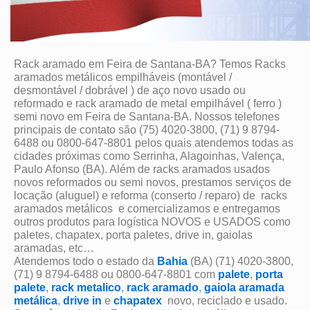
Rack aramado em Feira de Santana-BA? Temos Racks
aramados metálicos empilháveis (montável /
desmontável / dobrável ) de aço novo usado ou
reformado e rack aramado de metal empilhável ( ferro )
semi novo em Feira de Santana-BA. Nossos telefones
principais de contato são (75) 4020-3800, (71) 9 8794-
6488 ou 0800-647-8801 pelos quais atendemos todas as
cidades próximas como Serrinha, Alagoinhas, Valença,
Paulo Afonso (BA). Além de racks aramados usados
novos reformados ou semi novos, prestamos serviços de
locação (aluguel) e reforma (conserto / reparo) de racks
aramados metálicos e comercializamos e entregamos
outros produtos para logística NOVOS e USADOS como
paletes, chapatex, porta paletes, drive in, gaiolas
aramadas, etc…
Atendemos todo o estado da
Bahia
(BA) (71) 4020-3800,
(71) 9 8794-6488 ou 0800-647-8801 com
palete
,
porta
palete
,
rack metalico
,
rack aramado
,
gaiola aramada
metálica
,
drive in
e
chapatex
novo, reciclado e usado.