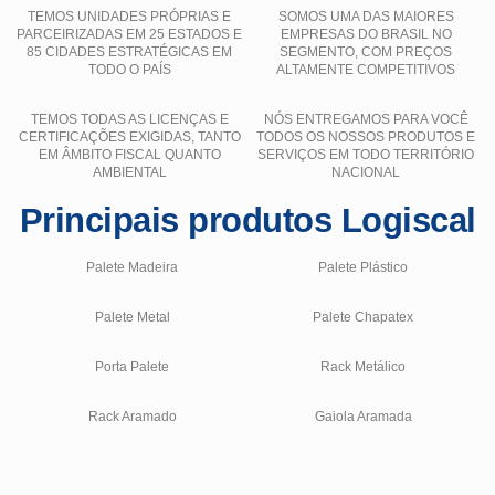
TEMOS UNIDADES PRÓPRIAS E
SOMOS UMA DAS MAIORES
PARCEIRIZADAS EM 25 ESTADOS E
EMPRESAS DO BRASIL NO
85 CIDADES ESTRATÉGICAS EM
SEGMENTO, COM PREÇOS
TODO O PAÍS
ALTAMENTE COMPETITIVOS
TEMOS TODAS AS LICENÇAS E
NÓS ENTREGAMOS PARA VOCÊ
CERTIFICAÇÕES EXIGIDAS, TANTO
TODOS OS NOSSOS PRODUTOS E
EM ÂMBITO FISCAL QUANTO
SERVIÇOS EM TODO TERRITÓRIO
AMBIENTAL
NACIONAL
Principais produtos Logiscal
Palete Madeira
Palete Plástico
Palete Metal
Palete Chapatex
Porta Palete
Rack Metálico
Rack Aramado
Gaiola Aramada