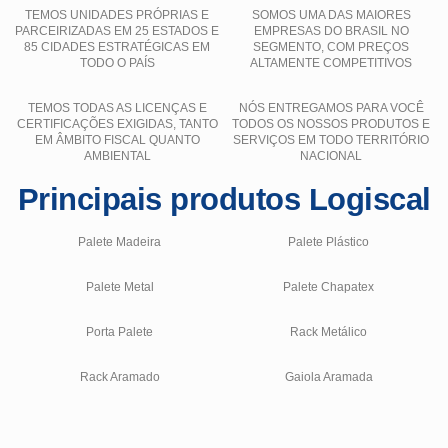
TEMOS UNIDADES PRÓPRIAS E
SOMOS UMA DAS MAIORES
PARCEIRIZADAS EM 25 ESTADOS E
EMPRESAS DO BRASIL NO
85 CIDADES ESTRATÉGICAS EM
SEGMENTO, COM PREÇOS
TODO O PAÍS
ALTAMENTE COMPETITIVOS
TEMOS TODAS AS LICENÇAS E
NÓS ENTREGAMOS PARA VOCÊ
CERTIFICAÇÕES EXIGIDAS, TANTO
TODOS OS NOSSOS PRODUTOS E
EM ÂMBITO FISCAL QUANTO
SERVIÇOS EM TODO TERRITÓRIO
AMBIENTAL
NACIONAL
Principais produtos Logiscal
Palete Madeira
Palete Plástico
Palete Metal
Palete Chapatex
Porta Palete
Rack Metálico
Rack Aramado
Gaiola Aramada