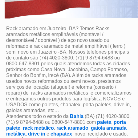
Rack aramado em Juazeiro -BA? Temos Racks
aramados metálicos empilháveis (montável /
desmontável / dobrável ) de aço novo usado ou
reformado e rack aramado de metal empilhável ( ferro )
semi novo em Juazeiro -BA. Nossos telefones principais
de contato são (74) 4020-3800, (71) 9 8794-6488 ou
0800-647-8801 pelos quais atendemos todas as cidades
próximas como Casa Nova, Jacobina, Campo Formoso,
Senhor do Bonfim, Irecê (BA). Além de racks aramados
usados novos reformados ou semi novos, prestamos
serviços de locação (aluguel) e reforma (conserto /
reparo) de racks aramados metálicos e comercializamos
e entregamos outros produtos para logística NOVOS e
USADOS como paletes, chapatex, porta paletes, drive in,
gaiolas aramadas, etc…
Atendemos todo o estado da
Bahia
(BA) (71) 4020-3800,
(71) 9 8794-6488 ou 0800-647-8801 com
palete
,
porta
palete
,
rack metalico
,
rack aramado
,
gaiola aramada
metálica
,
drive in
e
chapatex
novo, reciclado e usado.