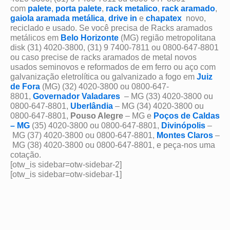
com
palete
,
porta palete
,
rack metalico
,
rack aramado
,
gaiola aramada metálica
,
drive in
e
chapatex
novo,
reciclado e usado. Se você precisa de Racks aramados
metálicos em
Belo Horizonte
(MG) região metropolitana
disk (31) 4020-3800, (31) 9 7400-7811 ou 0800-647-8801
ou caso precise de racks aramados de metal novos
usados seminovos e reformados de em ferro ou aço com
galvanização eletrolítica ou galvanizado a fogo em
Juiz
de Fora
(MG) (32) 4020-3800 ou 0800-647-
8801,
Governador Valadares
– MG (33) 4020-3800 ou
0800-647-8801,
Uberlândia
– MG (34) 4020-3800 ou
0800-647-8801,
Pouso Alegre
– MG e
Poços de Caldas
– MG
(35) 4020-3800 ou 0800-647-8801,
Divinópolis
–
MG (37) 4020-3800 ou 0800-647-8801,
Montes Claros
–
MG (38) 4020-3800 ou 0800-647-8801, e peça-nos uma
cotação.
[otw_is sidebar=otw-sidebar-2]
[otw_is sidebar=otw-sidebar-1]