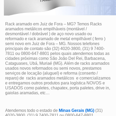
Rack aramado em Juiz de Fora – MG? Temos Racks
aramados metálicos empilháveis (montável /
desmontável / dobrável ) de aço novo usado ou
reformado e rack aramado de metal empilhável ( ferro )
semi novo em Juiz de Fora – MG. Nossos telefones
principais de contato são (32) 4020-3800, (31) 9 7400-
7811 ou 0800-647-8801 pelos quais atendemos todas as
cidades próximas como São João Del Rei, Barbacena,
Cataguases, Ubá, Muriaé (MG). Além de racks aramados
usados novos reformados ou semi novos, prestamos
serviços de locação (aluguel) e reforma (conserto /
reparo) de racks aramados metálicos e comercializamos
e entregamos outros produtos para logística NOVOS e
USADOS como paletes, chapatex, porta paletes, drive in,
gaiolas aramadas, etc…
Atendemos todo o estado de
Minas Gerais (MG)
(31)
4020-3800, (31) 9 7400-7811 ou 0800-647-8801