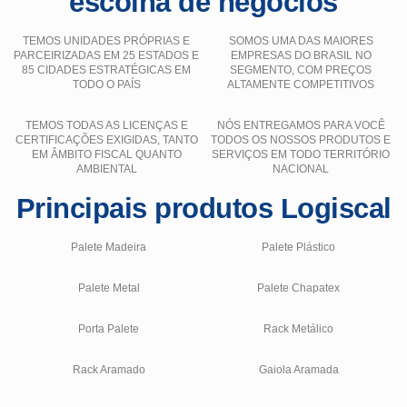
escolha de negócios
TEMOS UNIDADES PRÓPRIAS E
SOMOS UMA DAS MAIORES
PARCEIRIZADAS EM 25 ESTADOS E
EMPRESAS DO BRASIL NO
85 CIDADES ESTRATÉGICAS EM
SEGMENTO, COM PREÇOS
TODO O PAÍS
ALTAMENTE COMPETITIVOS
TEMOS TODAS AS LICENÇAS E
NÓS ENTREGAMOS PARA VOCÊ
CERTIFICAÇÕES EXIGIDAS, TANTO
TODOS OS NOSSOS PRODUTOS E
EM ÂMBITO FISCAL QUANTO
SERVIÇOS EM TODO TERRITÓRIO
AMBIENTAL
NACIONAL
Principais produtos Logiscal
Palete Madeira
Palete Plástico
Palete Metal
Palete Chapatex
Porta Palete
Rack Metálico
Rack Aramado
Gaiola Aramada