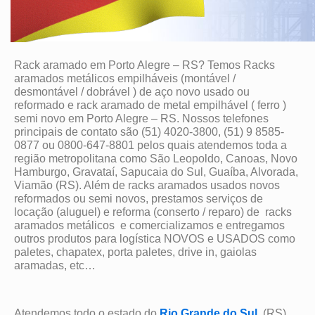
Rack aramado em Porto Alegre – RS? Temos Racks
aramados metálicos empilháveis (montável /
desmontável / dobrável ) de aço novo usado ou
reformado e rack aramado de metal empilhável ( ferro )
semi novo em Porto Alegre – RS. Nossos telefones
principais de contato são (51) 4020-3800, (51) 9 8585-
0877 ou 0800-647-8801 pelos quais atendemos toda a
região metropolitana como São Leopoldo, Canoas, Novo
Hamburgo, Gravataí, Sapucaia do Sul, Guaíba, Alvorada,
Viamão (RS). Além de racks aramados usados novos
reformados ou semi novos, prestamos serviços de
locação (aluguel) e reforma (conserto / reparo) de racks
aramados metálicos e comercializamos e entregamos
outros produtos para logística NOVOS e USADOS como
paletes, chapatex, porta paletes, drive in, gaiolas
aramadas, etc…
Atendemos todo o estado do
Rio Grande do Sul
(RS)