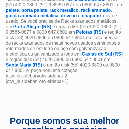
(51) 4020-3800, (51) 9 8585-0877 ou 0800-647-8801 com
palete
,
porta palete
,
rack metalico
,
rack aramado
,
gaiola aramada metálica
,
drive in
e
chapatex
novo e
usado. Se você precisa de Racks aramados metálicos
em
Porto Alegre (RS)
e região disk (51) 4020-3800, (51)
9 8585-0877 e 0800 647 8801 em
Pelotas (RS)
e região
disk (53) 4020-3800 ou 0800 647 8801 ou caso precise
de racks aramados de metal novos usados seminovos e
reformados de em ferro ou aço com galvanização
eletrolítica ou galvanizado a fogo
em
Caxias do Sul (RS)
e região disk (54) 4020-3800 ou 0800 647 8801 em
Santa Maria (RS)
e região disk (55) 4020-3800 ou 0800
647 8801 e peça-nos uma cotação.
[otw_is sidebar=otw-sidebar-2]
[otw_is sidebar=otw-sidebar-1]
Porque somos sua melhor