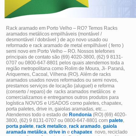
Rack aramado em Porto Velho – RO? Temos Racks
aramados metálicos empilháveis (montável /
desmontável / dobrável ) de aço novo usado ou
reformado e rack aramado de metal empilhável ( ferro )
semi novo em Porto Velho – RO. Nossos telefones
principais de contato são (69) 4020-3800, (62) 9 8131-
0707 ou 0800-647-8801 pelos quais atendemos toda a
região metropolitana como Rolim de Moura, Ji- Paraná,
Ariquemes, Cacoal, Vilhena (RO). Além de racks
aramados usados novos reformados ou semi novos,
prestamos serviços de locação (aluguel) e reforma
(conserto / reparo) de racks aramados metálicos e
comercializamos e entregamos outros produtos para
logística NOVOS e USADOS como paletes, chapatex,
porta paletes, drive in, gaiolas aramadas, etc…
Atendemos todo o estado de
Rondonia
(RO) (69) 4020-
3800, (62) 9 8131-0707 ou 0800-647-8801 com
palete
,
porta palete
,
rack metalico
,
rack aramado
,
gaiola
aramada metálica
,
drive in
e
chapatex
novo, reciclado