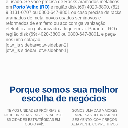
e usado. Se você precisa de Racks aramados metálicos
em
Porto Velho (RO)
e região disk (69) 4020-3800, (62)
9 8131-0707 ou 0800-647-8801 ou caso precise de racks
aramados de metal novos usados seminovos e
reformados de em ferro ou aço com galvanização
eletrolítica ou galvanizado a fogo em Ji- Paraná – RO e
região disk (69) 4020-3800 ou 0800-647-8801, e peça-
nos uma cotação.
[otw_is sidebar=otw-sidebar-2]
[otw_is sidebar=otw-sidebar-1]
Porque somos sua melhor
escolha de negócios
TEMOS UNIDADES PRÓPRIAS E
SOMOS UMA DAS MAIORES
PARCEIRIZADAS EM 25 ESTADOS E
EMPRESAS DO BRASIL NO
85 CIDADES ESTRATÉGICAS EM
SEGMENTO, COM PREÇOS
TODO O PAÍS
ALTAMENTE COMPETITIVOS