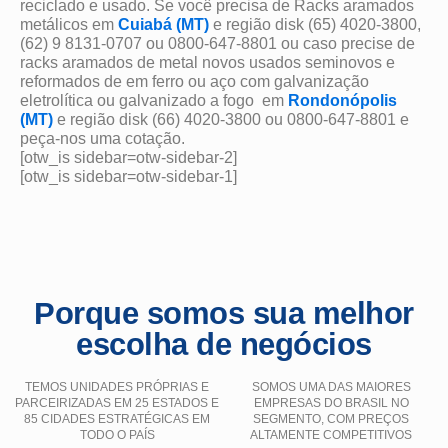
reciclado e usado. Se você precisa de Racks aramados
metálicos em
Cuiabá (MT)
e região disk (65) 4020-3800,
(62) 9 8131-0707 ou 0800-647-8801 ou caso precise de
racks aramados de metal novos usados seminovos e
reformados de em ferro ou aço com galvanização
eletrolítica ou galvanizado a fogo em
Rondonópolis
(MT)
e região disk (66) 4020-3800 ou 0800-647-8801 e
peça-nos uma cotação.
[otw_is sidebar=otw-sidebar-2]
[otw_is sidebar=otw-sidebar-1]
Porque somos sua melhor
escolha de negócios
TEMOS UNIDADES PRÓPRIAS E
SOMOS UMA DAS MAIORES
PARCEIRIZADAS EM 25 ESTADOS E
EMPRESAS DO BRASIL NO
85 CIDADES ESTRATÉGICAS EM
SEGMENTO, COM PREÇOS
TODO O PAÍS
ALTAMENTE COMPETITIVOS