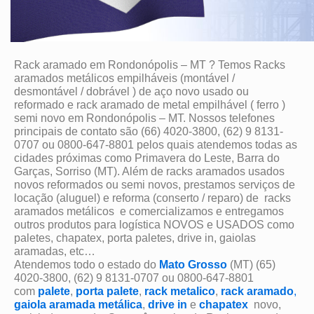
Rack aramado em Rondonópolis – MT ? Temos Racks
aramados metálicos empilháveis (montável /
desmontável / dobrável ) de aço novo usado ou
reformado e rack aramado de metal empilhável ( ferro )
semi novo em Rondonópolis – MT. Nossos telefones
principais de contato são (66) 4020-3800, (62) 9 8131-
0707 ou 0800-647-8801 pelos quais atendemos todas as
cidades próximas como Primavera do Leste, Barra do
Garças, Sorriso (MT). Além de racks aramados usados
novos reformados ou semi novos, prestamos serviços de
locação (aluguel) e reforma (conserto / reparo) de racks
aramados metálicos e comercializamos e entregamos
outros produtos para logística NOVOS e USADOS como
paletes, chapatex, porta paletes, drive in, gaiolas
aramadas, etc…
Atendemos todo o estado do
Mato Grosso
(MT) (65)
4020-3800, (62) 9 8131-0707 ou 0800-647-8801
com
palete
,
porta palete
,
rack metalico
,
rack aramado
,
gaiola aramada metálica
,
drive in
e
chapatex
novo,