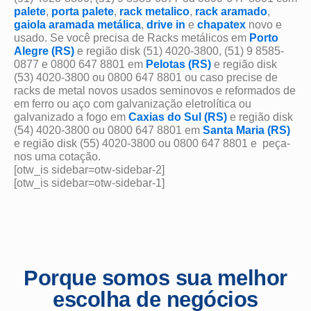
palete
,
porta palete
,
rack metalico
,
rack aramado
,
gaiola aramada metálica
,
drive in
e
chapatex
novo e
usado. Se você precisa de Racks metálicos em
Porto
Alegre (RS)
e região disk (51) 4020-3800, (51) 9 8585-
0877 e 0800 647 8801 em
Pelotas (RS)
e região disk
(53) 4020-3800 ou 0800 647 8801 ou caso precise de
racks de metal novos usados seminovos e reformados de
em ferro ou aço com galvanização eletrolítica ou
galvanizado a fogo
em
Caxias do Sul (RS)
e região disk
(54) 4020-3800 ou 0800 647 8801 em
Santa Maria (RS)
e região disk (55) 4020-3800 ou 0800 647 8801 e peça-
nos uma cotação.
[otw_is sidebar=otw-sidebar-2]
[otw_is sidebar=otw-sidebar-1]
Porque somos sua melhor
escolha de negócios