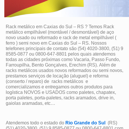
Rack metálico em Caxias do Sul – RS ? Temos Rack
metálico empilhável (montável / desmontável) de aço
novo usado ou reformado e rack de metal empilhável (
ferro ) semi novo em Caxias do Sul – RS. Nossos
telefones principais de contato são (54) 4020-3800, (51) 9
8585-0877 ou 0800-647-8801 pelos quais atendemos
todas as cidades próximas como Vacaria, Passo Fundo,
Farroupilha, Bento Gonçalves, Erechim (RS). Além de
racks metálicos usados novos reformados ou semi novos,
prestamos serviços de locação (aluguel) e reforma
(conserto / reparo) de racks metálicos e
comercializamos e entregamos outros produtos para
logística NOVOS e USADOS como paletes, chapatex,
porta paletes, porta-paletes, racks aramados, drive in,
gaiolas aramadas, etc…
Atendemos todo o estado do
Rio Grande do Sul
(RS)
(51) 4020-3800, (51) 9 8585-0877 ou 0800-647-8801 com