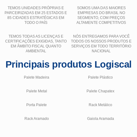
TEMOS UNIDADES PRÓPRIAS E
SOMOS UMA DAS MAIORES
PARCEIRIZADAS EM 25 ESTADOS E
EMPRESAS DO BRASIL NO
85 CIDADES ESTRATÉGICAS EM
SEGMENTO, COM PREÇOS
TODO O PAÍS
ALTAMENTE COMPETITIVOS
TEMOS TODAS AS LICENÇAS E
NÓS ENTREGAMOS PARA VOCÊ
CERTIFICAÇÕES EXIGIDAS, TANTO
TODOS OS NOSSOS PRODUTOS E
EM ÂMBITO FISCAL QUANTO
SERVIÇOS EM TODO TERRITÓRIO
AMBIENTAL
NACIONAL
Principais produtos Logiscal
Palete Madeira
Palete Plástico
Palete Metal
Palete Chapatex
Porta Palete
Rack Metálico
Rack Aramado
Gaiola Aramada