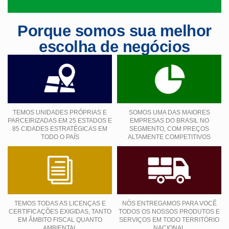
Porque somos sua melhor
escolha de negócios
TEMOS UNIDADES PRÓPRIAS E
SOMOS UMA DAS MAIORES
PARCEIRIZADAS EM 25 ESTADOS E
EMPRESAS DO BRASIL NO
85 CIDADES ESTRATÉGICAS EM
SEGMENTO, COM PREÇOS
TODO O PAÍS
ALTAMENTE COMPETITIVOS
TEMOS TODAS AS LICENÇAS E
NÓS ENTREGAMOS PARA VOCÊ
CERTIFICAÇÕES EXIGIDAS, TANTO
TODOS OS NOSSOS PRODUTOS E
EM ÂMBITO FISCAL QUANTO
SERVIÇOS EM TODO TERRITÓRIO
AMBIENTAL
NACIONAL