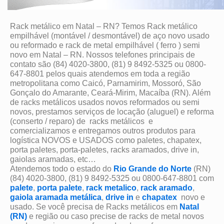
Rack metálico em Natal – RN? Temos Rack metálico
empilhável (montável / desmontável) de aço novo usado
ou reformado e rack de metal empilhável ( ferro ) semi
novo em Natal – RN. Nossos telefones principais de
contato são (84) 4020-3800, (81) 9 8492-5325 ou 0800-
647-8801 pelos quais atendemos em toda a região
metropolitana como Caicó, Parnamirim, Mossoró, São
Gonçalo do Amarante, Ceará-Mirim, Macaíba (RN). Além
de racks metálicos usados novos reformados ou semi
novos, prestamos serviços de locação (aluguel) e reforma
(conserto / reparo) de racks metálicos e
comercializamos e entregamos outros produtos para
logística NOVOS e USADOS como paletes, chapatex,
porta paletes, porta-paletes, racks aramados, drive in,
gaiolas aramadas, etc…
Atendemos todo o estado do
Rio Grande do Norte
(RN)
(84) 4020-3800, (81) 9 8492-5325 ou 0800-647-8801 com
palete
,
porta palete
,
rack metalico
,
rack aramado
,
gaiola aramada metálica
,
drive in
e
chapatex
novo e
usado. Se você precisa de Racks metálicos em
Natal
(RN)
e região ou caso precise de racks de metal novos