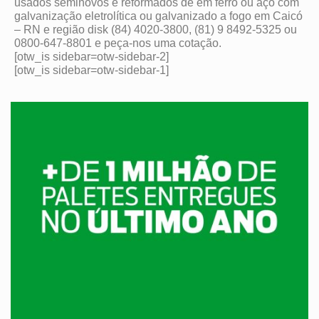
usados seminovos e reformados de em ferro ou aço com
galvanização eletrolítica ou galvanizado a fogo em Caicó
– RN e região disk (84) 4020-3800, (81) 9 8492-5325 ou
0800-647-8801 e peça-nos uma cotação.
[otw_is sidebar=otw-sidebar-2]
[otw_is sidebar=otw-sidebar-1]