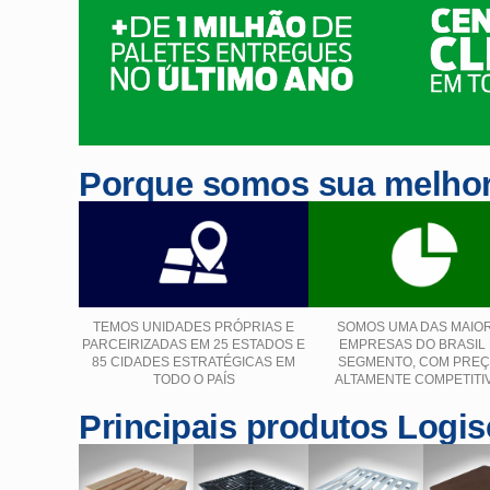
Porque somos sua melhor
TEMOS UNIDADES PRÓPRIAS E
SOMOS UMA DAS MAIO
PARCEIRIZADAS EM 25 ESTADOS E
EMPRESAS DO BRASIL
85 CIDADES ESTRATÉGICAS EM
SEGMENTO, COM PRE
TODO O PAÍS
ALTAMENTE COMPETITI
Principais produtos Logis