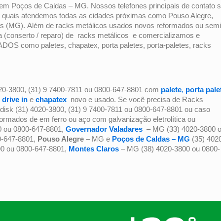
o em Poços de Caldas – MG. Nossos telefones principais de contato 
os quais atendemos todas as cidades próximas como Pouso Alegre,
vras (MG). Além de racks metálicos usados novos reformados ou semi
a (conserto / reparo) de racks metálicos e comercializamos e
OS como paletes, chapatex, porta paletes, porta-paletes, racks
20-3800, (31) 9 7400-7811 ou 0800-647-8801 com
palete
,
porta pale
,
drive in
e
chapatex
novo e usado. Se você precisa de Racks
disk (31) 4020-3800, (31) 9 7400-7811 ou 0800-647-8801 ou caso
rmados de em ferro ou aço com galvanização eletrolítica ou
0 ou 0800-647-8801,
Governador Valadares
– MG (33) 4020-3800 
0-647-8801,
Pouso Alegre
– MG e
Poços de Caldas – MG
(35) 402
0 ou 0800-647-8801,
Montes Claros
– MG (38) 4020-3800 ou 0800-