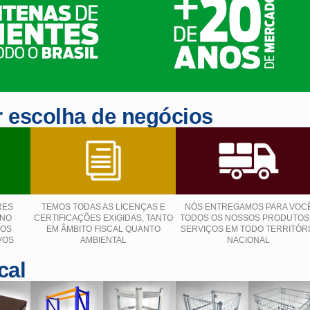
 escolha de negócios
RES
TEMOS TODAS AS LICENÇAS E
NÓS ENTREGAMOS PARA VOC
 NO
CERTIFICAÇÕES EXIGIDAS, TANTO
TODOS OS NOSSOS PRODUTOS
ÇOS
EM ÂMBITO FISCAL QUANTO
SERVIÇOS EM TODO TERRITÓR
VOS
AMBIENTAL
NACIONAL
cal