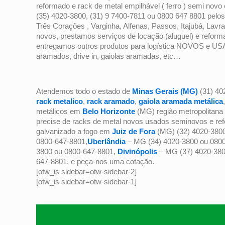
reformado e rack de metal empilhável ( ferro ) semi nov
(35) 4020-3800, (31) 9 7400-7811 ou 0800 647 8801 pel
Três Corações , Varginha, Alfenas, Passos, Itajubá, La
novos, prestamos serviços de locação (aluguel) e reform
entregamos outros produtos para logística NOVOS e USAD
aramados, drive in, gaiolas aramadas, etc…
Atendemos todo o estado de
Minas Gerais (MG)
(31) 40
rack metalico
,
rack aramado
,
gaiola aramada metálica
metálicos em
Belo Horizonte
(MG) região metropolitana 
precise de racks de metal novos usados seminovos e refo
galvanizado a fogo em
Juiz de Fora
(MG) (32) 4020-380
0800-647-8801,
Uberlândia
– MG (34) 4020-3800 ou 080
3800 ou 0800-647-8801,
Divinópolis
– MG (37) 4020-380
647-8801, e peça-nos uma cotação.
[otw_is sidebar=otw-sidebar-2]
[otw_is sidebar=otw-sidebar-1]