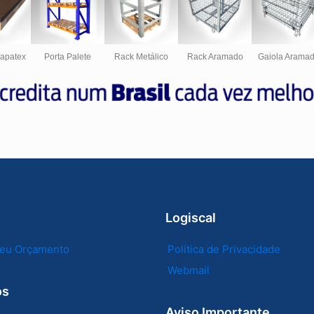
hapatex
Porta Palete
Rack Metálico
Rack Aramado
Gaiola Arama
Logiscal
 seu Orçamento
Política de Privacidade
Webmail
os
Aviso Importante