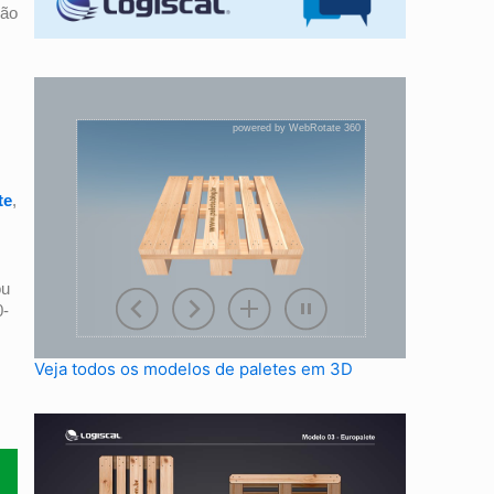
são
te
,
ou
0-
Veja todos os modelos de paletes em 3D