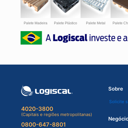
Palete Madeira
Palete Plástico
Palete Metal
Palete C
Sobre
Solicite
4020-3800
(Capitais e regiões metropolitanas)
Negóci
0800-647-8801