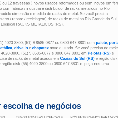
8 ou 12 travessas ) novos usados reformados ou semi novos em fer
 com fábrica / indústria e distribuidor de racks metalicos no Rio
 modelo dimensão e medida de racks de metal. Se você precisa
serto / reparo / reciclagem) de racks de metal no Rio Grande do Sul 
 a Logiscal RACKS METALICOS (RS).
1) 4020-3800, (51) 9 8585-0877 ou 0800-647-8801 com
palete
,
port
etálica
,
drive in
e
chapatex
novo e usado. Se você precisa de rack
1) 4020-3800, (51) 9 8585-0877 e 0800 647 8801 em
Pelotas (RS)
e
ecise de racks de metal usados
em
Caxias do Sul (RS)
e região disk
 região disk (55) 4020-3800 ou 0800 647 8801 e peça-nos uma
 escolha de negócios
RES
TEMOS TODAS AS LICENÇAS E
NÓS ENTREGAMOS PARA VOC