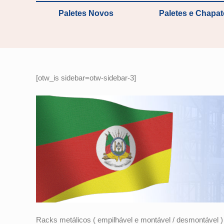
Paletes Novos
Paletes e Chapa
[otw_is sidebar=otw-sidebar-3]
Racks metálicos ( empilhável e montável / desmontável )