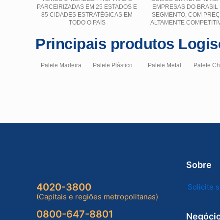
PARCEIRIZADAS EM 25 ESTADOS E
EMPRESAS DO BRASIL
85 CIDADES ESTRATÉGICAS EM
SEGMENTO, COM PRE
TODO O PAÍS
ALTAMENTE COMPETITI
Principais produtos Logis
Palete Madeira
Palete Plástico
Palete Metal
Palete C
Sobre
4020-3800
Solicite
(Capitais e regiões metropolitanas)
0800-647-8801
Negóci