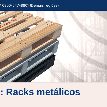
0800-647-8801 (Demais regiões)
: Racks metálicos