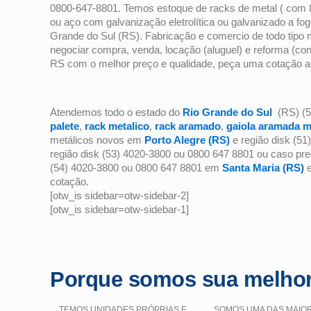
0800-647-8801. Temos estoque de racks de metal ( com 
ou aço com galvanização eletrolítica ou galvanizado a fogo
Grande do Sul (RS). Fabricação e comercio de todo tipo
negociar compra, venda, locação (aluguel) e reforma (con
RS com o melhor preço e qualidade, peça uma cotação
Atendemos todo o estado do
Rio Grande do Sul
(RS) (5
palete
,
rack metalico
,
rack aramado
,
gaiola aramada m
metálicos novos em
Porto Alegre (RS)
e região disk (5
região disk (53) 4020-3800 ou 0800 647 8801 ou caso pr
(54) 4020-3800 ou 0800 647 8801 em
Santa Maria (RS)
e
cotação.
[otw_is sidebar=otw-sidebar-2]
[otw_is sidebar=otw-sidebar-1]
Porque somos sua melhor
TEMOS UNIDADES PRÓPRIAS E
SOMOS UMA DAS MAIO