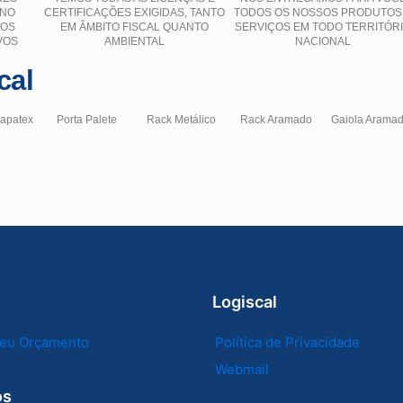
 NO
CERTIFICAÇÕES EXIGIDAS, TANTO
TODOS OS NOSSOS PRODUTOS
ÇOS
EM ÂMBITO FISCAL QUANTO
SERVIÇOS EM TODO TERRITÓR
VOS
AMBIENTAL
NACIONAL
cal
hapatex
Porta Palete
Rack Metálico
Rack Aramado
Gaiola Arama
Logiscal
 seu Orçamento
Política de Privacidade
Webmail
os