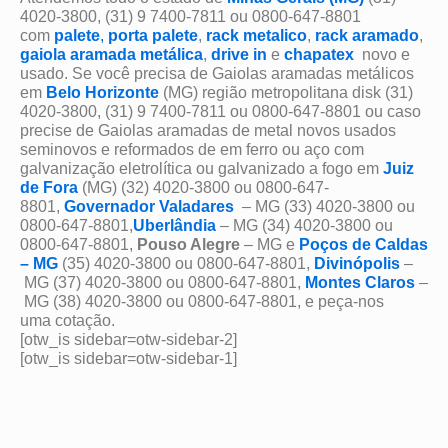
4020-3800, (31) 9 7400-7811 ou 0800-647-8801
com
palete
,
porta palete
,
rack metalico
,
rack aramado
,
gaiola aramada metálica
,
drive in
e
chapatex
novo e
usado. Se você precisa de Gaiolas aramadas metálicos
em
Belo Horizonte
(MG) região metropolitana disk (31)
4020-3800, (31) 9 7400-7811 ou 0800-647-8801 ou caso
precise de Gaiolas aramadas de metal novos usados
seminovos e reformados de em ferro ou aço com
galvanização eletrolítica ou galvanizado a fogo em
Juiz
de Fora
(MG) (32) 4020-3800 ou 0800-647-
8801,
Governador Valadares
– MG (33) 4020-3800 ou
0800-647-8801,
Uberlândia
– MG (34) 4020-3800 ou
0800-647-8801,
Pouso Alegre
– MG e
Poços de Caldas
– MG
(35) 4020-3800 ou 0800-647-8801,
Divinópolis
–
MG (37) 4020-3800 ou 0800-647-8801,
Montes Claros
–
MG (38) 4020-3800 ou 0800-647-8801, e peça-nos
uma cotação.
[otw_is sidebar=otw-sidebar-2]
[otw_is sidebar=otw-sidebar-1]