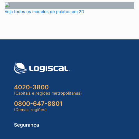
Veja todos os modelos de paletes em 2D
4020-3800
(Capitais e regiões metropolitanas)
0800-647-8801
(Demais regiões)
Segurança