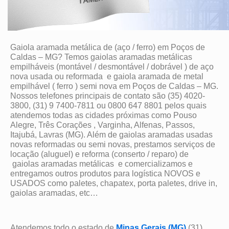
Gaiola aramada metálica de (aço / ferro) em Poços de
Caldas – MG? Temos gaiolas aramadas metálicas
empilháveis (montável / desmontável / dobrável ) de aço
nova usada ou reformada e gaiola aramada de metal
empilhável ( ferro ) semi nova em Poços de Caldas – MG.
Nossos telefones principais de contato são (35) 4020-
3800, (31) 9 7400-7811 ou 0800 647 8801 pelos quais
atendemos todas as cidades próximas como Pouso
Alegre, Três Corações , Varginha, Alfenas, Passos,
Itajubá, Lavras (MG). Além de gaiolas aramadas usadas
novas reformadas ou semi novas, prestamos serviços de
locação (aluguel) e reforma (conserto / reparo) de
gaiolas aramadas metálicas e comercializamos e
entregamos outros produtos para logística NOVOS e
USADOS como paletes, chapatex, porta paletes, drive in,
gaiolas aramadas, etc…
Atendemos todo o estado de
Minas Gerais (MG)
(31)